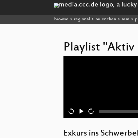
browse
regional
muenchen
asm
pl
Playlist "Akt
Audio
Player
Exkurs ins Schwerbe