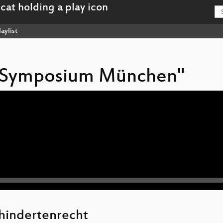
aylist
iv Symposium München"
hindertenrecht