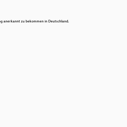
decrease
volume.
rung anerkannt zu bekommen in Deutschland.