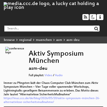
browse
regional
muenchen
asm
asm-deu
Aktiv Symposium
München
asm-deu
Full playlist:
Video
/
Audio
Immer zu Pfingsten lädt der Chaos Computer Club München zum Aktiv
Symposium München – Vier Tage voller spannender Workshops,
Lightningtalks geselligem Beisammensein zu erleben. Das Motto dieses
Jahr lautet “Alternativlose SicherheitsMaßnahme”
https://muc.ccc.de/de/blog/2026/05/20/aktiv-symposium-münchen-26-
alternativlose-sicherheitsmaßnahme/