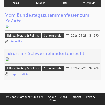
name
duration
date
view count
Vom Bundestagszusammenfasser zum
PaZuFa
Ethics, Society & Politics
Sprachschule
2026-05-23
290
Benedikt
Exkurs ins Schwerbehindertenrecht
Ethics, Society & Politics
Sprachschule
2026-05-23
208
HyperCraft3r
by
Chaos Computer Club e.V
––
About
––
Apps
––
Imprint
––
Privacy
––
c3voc