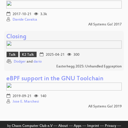
2017-10-21
3.3k
Davide Cavalca
All Systems Go! 2017
Closing
Talk
K2 Talk
2025-04-21
300
Dodger
and
dario
Easterhegg 2025: Unhandled Eggception
eBPF support in the GNU Toolchain
2019-09-21
140
Jose E. Marchesi
All Systems Go! 2019
by
Chaos Computer Club e.V
––
About
––
Apps
––
Imprint
––
Privacy
––