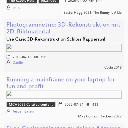
The Rabbit Hole
eh23-deu
2026-04-05
644
phils
EasterHegg 2026: The Bunny Is A Lie
Photogrammetrie: 3D-Rekonstruktion mit
2D-Bildmaterial
Use Case: 3D-Rekonstruktion Schloss Rapperswil
2018-06-16
358
Danilo
Cosin 2018
Running a mainframe on your laptop for
fun and profit
MCH2022 Curated content
2022-07-24
413
Jeroen Baten
May Contain Hackers 2022