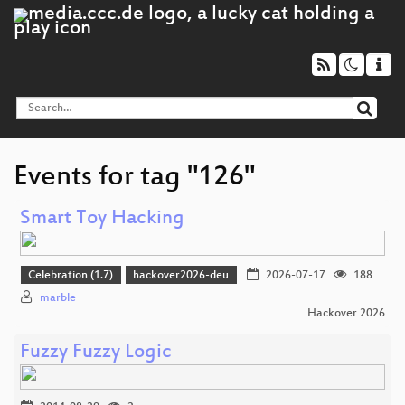
Events for tag "126"
Smart Toy Hacking
Celebration (1.7)
hackover2026-deu
2026-07-17
188
marble
Hackover 2026
Fuzzy Fuzzy Logic