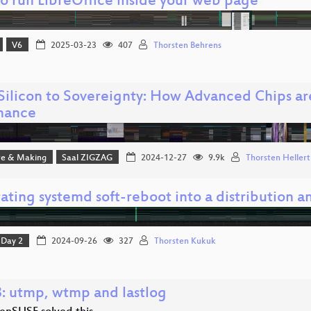
o run LibreOffice inside your web page
V6
2025-03-23
407
Thorsten Behrens
Silicon to Sovereignty: How Advanced Chips ar
nance
e & Making
Saal ZIGZAG
2024-12-27
9.9k
Thorsten Hellert
ating systemd soft-reboot into a distribution an
Day 2
2024-09-26
327
Thorsten Kukuk
: utmp, wtmp and lastlog