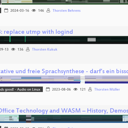
2024-03-16
146
Thorsten Behrens
: replace utmp with logind
09-13
136
Thorsten Kukuk
ative und freie Sprachsynthese - darf’s ein bis
nds good! - Audio on Linux
2023-08-06
121
Thorsten Müller
Office Technology and WASM – History, Demos