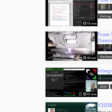
How t
Vortrag
55 min
From 
Domi
Hardwar
40 min
Integr
2024
41 min
Y2038