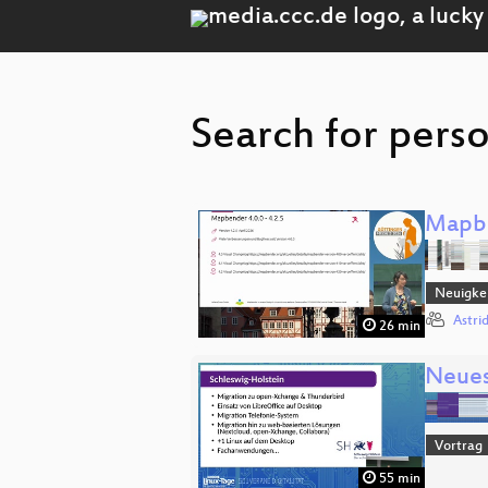
Search for pers
Mapbe
Neuigkei
Astri
26 min
Neues
Vortrag
55 min