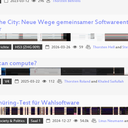
2023-03-12
296
Thorsten Behrens
the City: Neue Wege gemeinsamer Softwareent
r
richte
HS3 (ZHG 009)
2026-03-26
59
Thorsten Hell
and
Ste
can compute?
V4
2025-03-22
112
Thorsten Roland
and
Khaled Saifullah
hüring-Test für Wahlsoftware
ociety & Politics
Saal 1
2024-12-27
54.0k
Linus Neumann
a