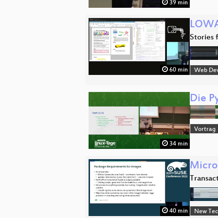
39 min
LOWA 
Stories
60 min
Web De
Die P
Vortrag
34 min
Micro
Transac
40 min
New Tec