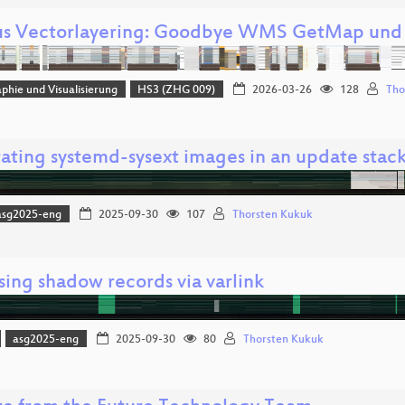
us Vectorlayering: Goodbye WMS GetMap und 
phie und Visualisierung
HS3 (ZHG 009)
2026-03-26
128
Tho
rating systemd-sysext images in an update stac
asg2025-eng
2025-09-30
107
Thorsten Kukuk
sing shadow records via varlink
asg2025-eng
2025-09-30
80
Thorsten Kukuk