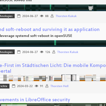
nSUSE solved this
hnologies
2024-06-27
88
Thorsten Kukuk
d soft-reboot and surviving it as application
leverage systemd soft-reboot in openSUSE
hnologies
2024-06-27
126
Thorsten Kukuk
ne-First im Städtischen Licht: Die mobile Komp
ertal
richte
2024-03-22
91
Thorsten Hell
vements in LibreOffice security