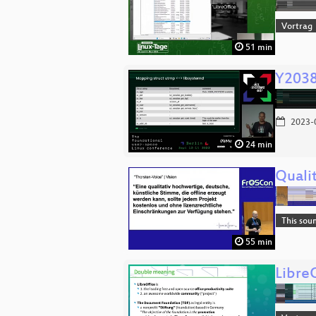
Vortrag
51 min
Y2038
2023-
24 min
Qualit
This sou
55 min
Libre