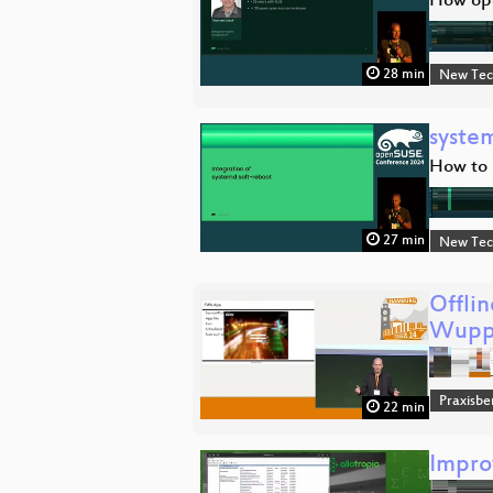
How ope
28 min
New Tec
system
How to 
27 min
New Tec
Offli
Wupp
Praxisbe
22 min
Impro