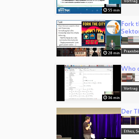
Vortrag
55 min
Fork 
Sekto
Praxisbe
28 min
Who 
Vortrag
36 min
Der T
Ethics, S