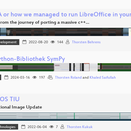
or how we managed to run LibreOffice in you
 from the journey of porting a massive c++…
velopment
2022-08-20
144
Thorsten Behrens
ython-Bibliothek SymPy
2024-03-16
197
Thorsten Roland
and
Khaled Saifullah
OS TIU
tional Image Update
hnologies
2022-06-04
7
Thorsten Kukuk