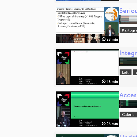
Serio
Kartogra
28 min
Integ
Loft
26 min
Acces
Galerie
26 min