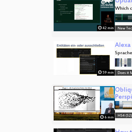
Updat
Which c
42 min
New Tec
Alexa
Sprache
59 min
Does it 
Obliq
Perspi
HS4 (S2
6 min