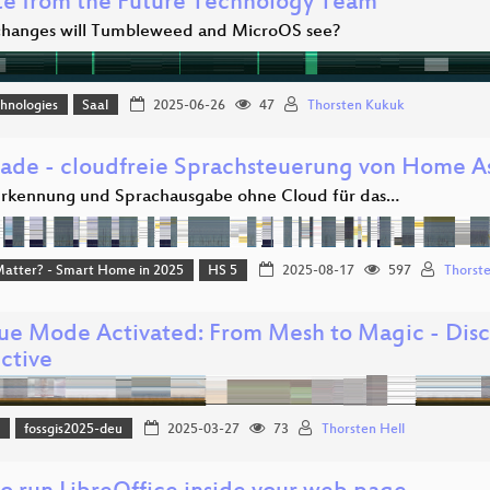
e from the Future Technology Team
hanges will Tumbleweed and MicroOS see?
hnologies
Saal
2025-06-26
47
Thorsten Kukuk
 ade - cloudfreie Sprachsteuerung von Home As
rkennung und Sprachausgabe ohne Cloud für das…
Matter? - Smart Home in 2025
HS 5
2025-08-17
597
Thorste
ue Mode Activated: From Mesh to Magic - Disc
ctive
)
fossgis2025-deu
2025-03-27
73
Thorsten Hell