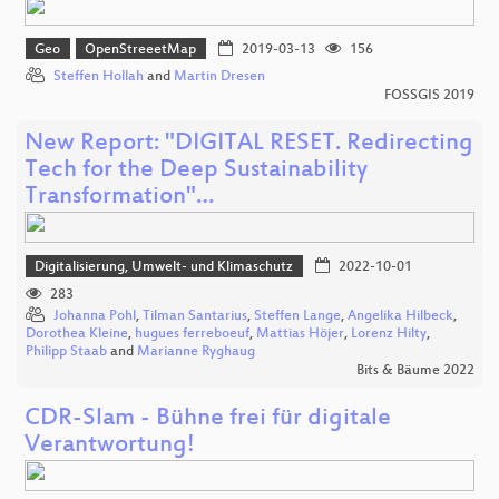
Geo
OpenStreeetMap
2019-03-13
156
Steffen Hollah
and
Martin Dresen
FOSSGIS 2019
New Report: "DIGITAL RESET. Redirecting
Tech for the Deep Sustainability
Transformation"…
Digitalisierung, Umwelt- und Klimaschutz
2022-10-01
283
Johanna Pohl
,
Tilman Santarius
,
Steffen Lange
,
Angelika Hilbeck
,
Dorothea Kleine
,
hugues ferreboeuf
,
Mattias Höjer
,
Lorenz Hilty
,
Philipp Staab
and
Marianne Ryghaug
Bits & Bäume 2022
CDR-Slam - Bühne frei für digitale
Verantwortung!