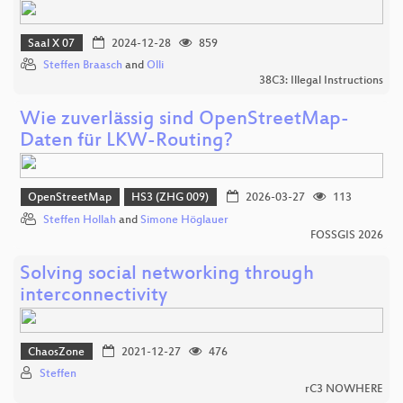
Saal X 07
2024-12-28
859
Steffen Braasch
and
Olli
38C3: Illegal Instructions
Wie zuverlässig sind OpenStreetMap-
Daten für LKW-Routing?
OpenStreetMap
HS3 (ZHG 009)
2026-03-27
113
Steffen Hollah
and
Simone Höglauer
FOSSGIS 2026
Solving social networking through
interconnectivity
ChaosZone
2021-12-27
476
Steffen
rC3 NOWHERE