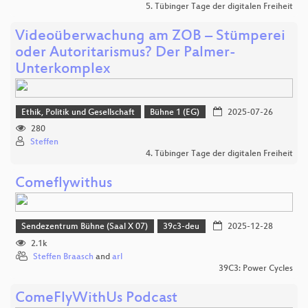
5. Tübinger Tage der digitalen Freiheit
Videoüberwachung am ZOB – Stümperei
oder Autoritarismus? Der Palmer-
Unterkomplex
Ethik, Politik und Gesellschaft
Bühne 1 (EG)
2025-07-26
280
Steffen
4. Tübinger Tage der digitalen Freiheit
Comeflywithus
Sendezentrum Bühne (Saal X 07)
39c3-deu
2025-12-28
2.1k
Steffen Braasch
and
arl
39C3: Power Cycles
ComeFlyWithUs Podcast