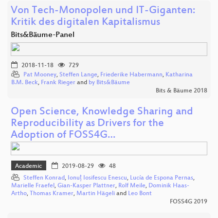
Von Tech-Monopolen und IT-Giganten:
Kritik des digitalen Kapitalismus
Bits&Bäume-Panel
2018-11-18
729
Pat Mooney
,
Steffen Lange
,
Friederike Habermann
,
Katharina
B.M. Beck
,
Frank Rieger
and
by Bits&Bäume
Bits & Bäume 2018
Open Science, Knowledge Sharing and
Reproducibility as Drivers for the
Adoption of FOSS4G…
Academic
2019-08-29
48
Steffen Konrad
,
Ionuț Iosifescu Enescu
,
Lucía de Espona Pernas
,
Marielle Fraefel
,
Gian-Kasper Plattner
,
Rolf Meile
,
Dominik Haas-
Artho
,
Thomas Kramer
,
Martin Hägeli
and
Leo Bont
FOSS4G 2019