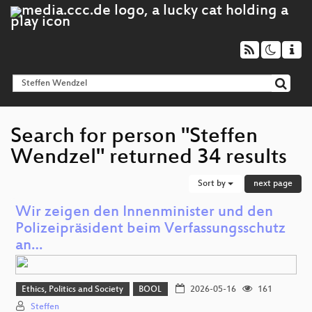
Search for person "Steffen
Wendzel" returned 34 results
Sort by
next page
Wir zeigen den Innenminister und den
Polizeipräsident beim Verfassungsschutz
an…
Ethics, Politics and Society
BOOL
2026-05-16
161
Steffen