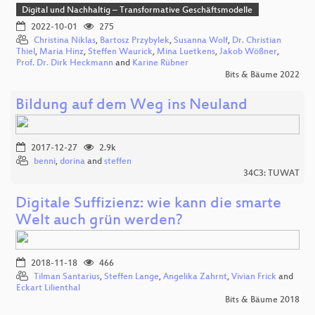
Digital und Nachhaltig – Transformative Geschäftsmodelle
2022-10-01
275
Christina Niklas
,
Bartosz Przybylek
,
Susanna Wolf
,
Dr. Christian
Thiel
,
Maria Hinz
,
Steffen Waurick
,
Mina Luetkens
,
Jakob Wößner
,
Prof. Dr. Dirk Heckmann
and
Karine Rübner
Bits & Bäume 2022
Bildung auf dem Weg ins Neuland
2017-12-27
2.9k
benni
,
dorina
and
steffen
34C3: TUWAT
Digitale Suffizienz: wie kann die smarte
Welt auch grün werden?
2018-11-18
466
Tilman Santarius
,
Steffen Lange
,
Angelika Zahrnt
,
Vivian Frick
and
Eckart Lilienthal
Bits & Bäume 2018