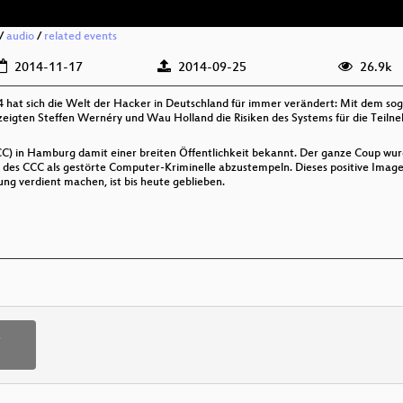
/
audio
/
related events
2014-11-17
2014-09-25
26.9k
4 hat sich die Welt der Hacker in Deutschland für immer verändert: Mit dem 
eigten Steffen Wernéry und Wau Holland die Risiken des Systems für die Teilne
) in Hamburg damit einer breiten Öffentlichkeit bekannt. Der ganze Coup wu
r des CCC als gestörte Computer-Kriminelle abzustempeln. Dieses positive Image
ng verdient machen, ist bis heute geblieben.
p