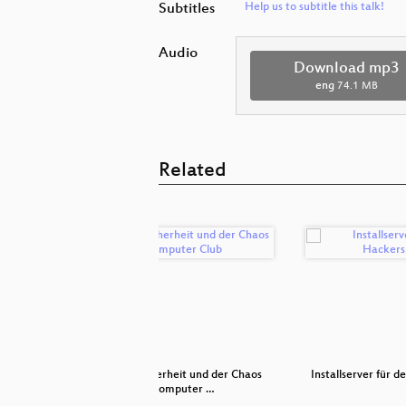
Subtitles
Help us to subtitle this talk!
Audio
Download mp3
eng
74.1 MB
Related
Digitalen
Datensicherheit und der Chaos
Installserver für 
Computer …