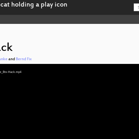
ack
anke
and
Bernd Fix
hre_Btx-Hack.mp4