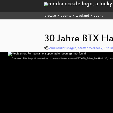
browse
events
wauland
event
30 Jahre BTX H
Andi Müller Magun
,
Steffen Werneey
,
Eric D
Media error: Format(s) not supported or source(s) not found
Video
Player
Download File: https://cdn.media.ccc.de/contributors/wauland/BTX/30_Jahre_Btx-Hack/30_Ja