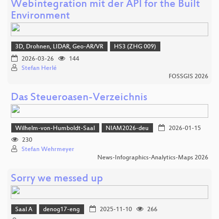
Webintegration mit der API for the Built
Environment
3D, Drohnen, LIDAR, Geo-AR/VR
HS3 (ZHG 009)
2026-03-26
144
Stefan Herlé
FOSSGIS 2026
Das Steueroasen-Verzeichnis
Wilhelm-von-Humboldt-Saal
NIAM2026-deu
2026-01-15
230
Stefan Wehrmeyer
News-Infographics-Analytics-Maps 2026
Sorry we messed up
Saal A
denog17-eng
2025-11-10
266