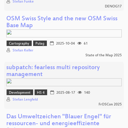
Stefan Funke
DENOG17
OSM Swiss Style and the new OSM Swiss
Base Map
Cartography
Pulag
2025-10-04
61
Stefan Keller
State of the Map 2025
subpatch: fearless multi repository
management
Development
HS 4
2025-08-17
140
Stefan Lengfeld
FrOSCon 2025
Das Umweltzeichen "Blauer Engel" für
ressourcen- und energieeffiziente