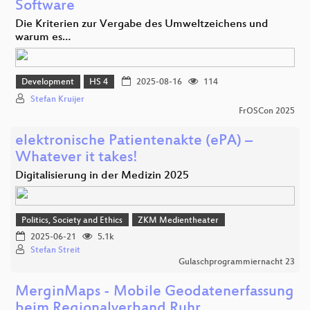
Software
Die Kriterien zur Vergabe des Umweltzeichens und
warum es…
Development
HS 4
2025-08-16
114
Stefan Kruijer
FrOSCon 2025
elektronische Patientenakte (ePA) –
Whatever it takes!
Digitalisierung in der Medizin 2025
Politics, Society and Ethics
ZKM Medientheater
2025-06-21
5.1k
Stefan Streit
Gulaschprogrammiernacht 23
MerginMaps - Mobile Geodatenerfassung
beim Regionalverband Ruhr