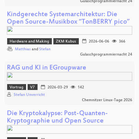
Gulaschprogrammiernacht 24
Kindgerechte Systemarchitektur: Die
Open Source-Musikbox “TonBERRY pico”
Hardware and Making
ZKM Kubus
2026-06-06
366
Matthias
and
Stefan
Gulaschprogrammiernacht 24
RAG und KI in EGroupware
Vortrag
V7
2026-03-29
142
Stefan Unverricht
Chemnitzer Linux-Tage 2026
Die Kryptokalypse: Post-Quanten-
Kryptographie und Open Source