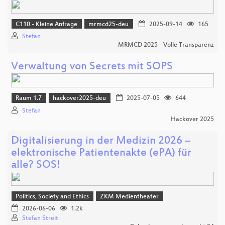
C110 - Kleine Anfrage
mrmcd25-deu
2025-09-14
165
Stefan
MRMCD 2025 - Volle Transparenz
Verwaltung von Secrets mit SOPS
Raum 1.7
hackover2025-deu
2025-07-05
644
Stefan
Hackover 2025
Digitalisierung in der Medizin 2026 –
elektronische Patientenakte (ePA) für
alle? SOS!
Politics, Society and Ethics
ZKM Medientheater
2026-06-06
1.2k
Stefan Streit