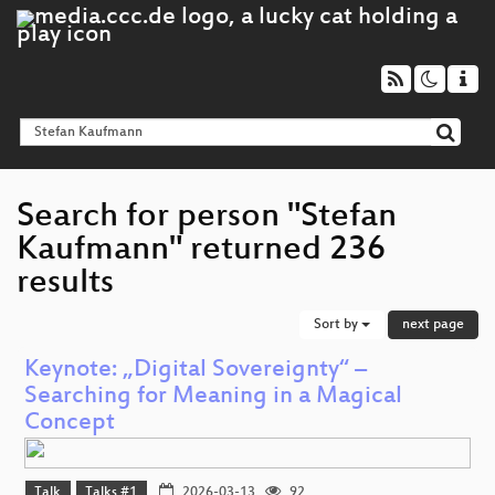
Search for person "Stefan
Kaufmann" returned 236
results
Sort by
next page
Keynote: „Digital Sovereignty“ –
Searching for Meaning in a Magical
Concept
Talk
Talks #1
2026-03-13
92