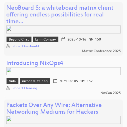
NeoBoard S: a whiteboard matrix client
offering endless possibilities for real-
time…
Beyond Chat
Lynn Conway
2025-10-16
150
Robert Gerbauld
Matrix Conference 2025
Introducing NixOps4
Aula
nixcon2025-eng
2025-09-05
152
Robert Hensing
NixCon 2025
Packets Over Any Wire: Alternative
Networking Mediums for Hackers