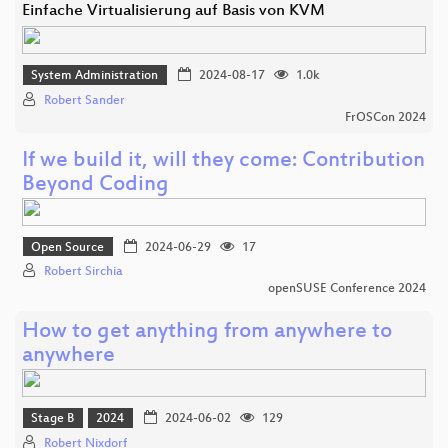
Einfache Virtualisierung auf Basis von KVM
System Administration
2024-08-17
1.0k
Robert Sander
FrOSCon 2024
If we build it, will they come: Contribution
Beyond Coding
Open Source
2024-06-29
17
Robert Sirchia
openSUSE Conference 2024
How to get anything from anywhere to
anywhere
Stage B
2024
2024-06-02
129
Robert Nixdorf