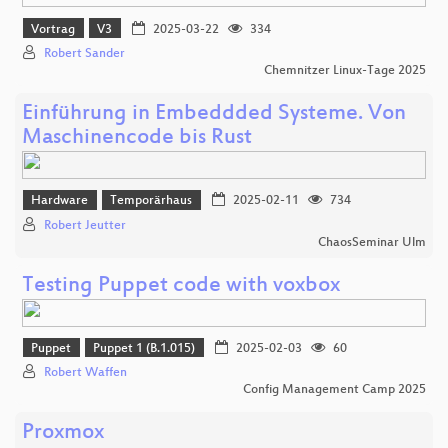
Vortrag
V3
2025-03-22
334
Robert Sander
Chemnitzer Linux-Tage 2025
Einführung in Embeddded Systeme. Von
Maschinencode bis Rust
Hardware
Temporärhaus
2025-02-11
734
Robert Jeutter
ChaosSeminar Ulm
Testing Puppet code with voxbox
Puppet
Puppet 1 (B.1.015)
2025-02-03
60
Robert Waffen
Config Management Camp 2025
Proxmox