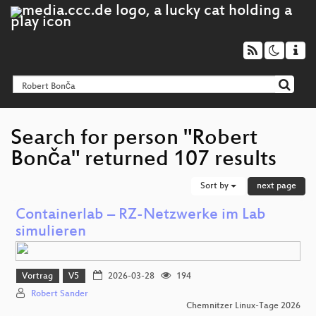
Search for person "Robert
Bonča" returned 107 results
Sort by
next page
Containerlab – RZ-Netzwerke im Lab
simulieren
Vortrag
V5
2026-03-28
194
Robert Sander
Chemnitzer Linux-Tage 2026