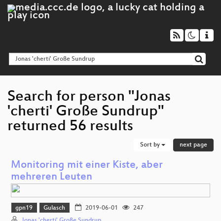
Search for person "Jonas
'cherti' Große Sundrup"
returned 56 results
Sort by
next page
Monitoring mit einer Kiste, aber
mehreren Leuten
gpn19
Gulasch
2019-06-01
247
Jonas 'cherti' Große Sundrup