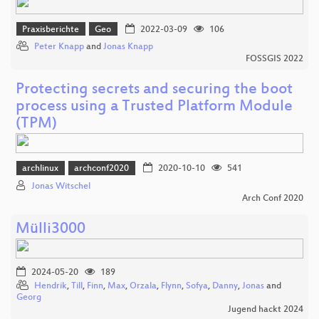
Praxisberichte
Geo
2022-03-09
106
Peter Knapp
and
Jonas Knapp
FOSSGIS 2022
Protecting secrets and securing the boot
process using a Trusted Platform Module
(TPM)
archlinux
archconf2020
2020-10-10
541
Jonas Witschel
Arch Conf 2020
Mülli3000
2024-05-20
189
Hendrik
,
Till
,
Finn
,
Max
,
Orzala
,
Flynn
,
Sofya
,
Danny
,
Jonas
and
Georg
Jugend hackt 2024