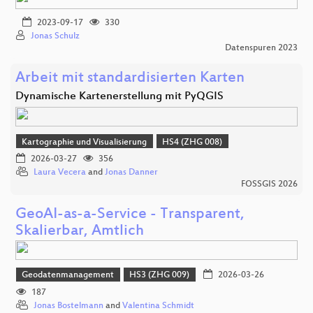
2023-09-17
330
Jonas Schulz
Datenspuren 2023
Arbeit mit standardisierten Karten
Dynamische Kartenerstellung mit PyQGIS
Kartographie und Visualisierung
HS4 (ZHG 008)
2026-03-27
356
Laura Vecera
and
Jonas Danner
FOSSGIS 2026
GeoAI-as-a-Service - Transparent,
Skalierbar, Amtlich
Geodatenmanagement
HS3 (ZHG 009)
2026-03-26
187
Jonas Bostelmann
and
Valentina Schmidt