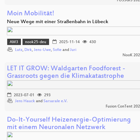
FOSSGIS 20
Moin Mobilität!
Neue Wege mit einer Straßenbahn in Lübeck
AM3
nook25-deu
2025-11-14
430
Lutz
,
Dirk
,
Jens-Uwe
,
Sofie
and
Juri
NooK 202
LET IT GROW: Waldgarten Foodforest -
Grassroots gegen die Klimakatastrophe
2023-07-01
293
Jens Hauck
and
Sarsarale e.V.
Fusion ConTent 20
Do-It-Yourself Heizenergie-Optimierung
mit einem Neuronalen Netzwerk