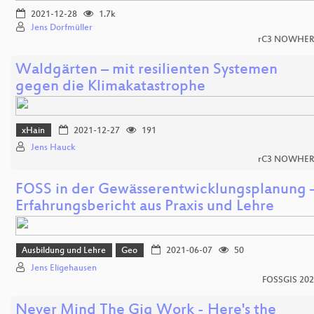
2021-12-28
1.7k
Jens Dorfmüller
rC3 NOWHER
Waldgärten – mit resilienten Systemen
gegen die Klimakatastrophe
xHain
2021-12-27
191
Jens Hauck
rC3 NOWHER
FOSS in der Gewässerentwicklungsplanung 
Erfahrungsbericht aus Praxis und Lehre
Ausbildung und Lehre
Geo
2021-06-07
50
Jens Eligehausen
FOSSGIS 20
Never Mind The Gig Work - Here's the