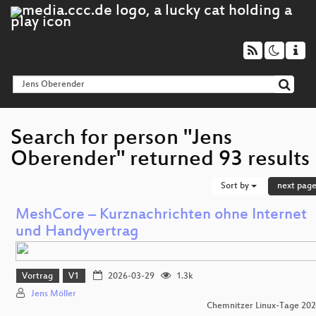
Search for person "Jens
Oberender" returned 93 results
Sort by
next pag
MeshCore – Kurznachrichten ohne Internet
und Handyvertrag
Vortrag
V1
2026-03-29
1.3k
Jens Möller
Chemnitzer Linux-Tage 20