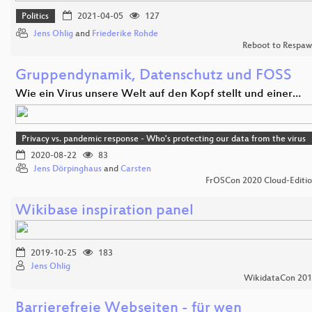
Politics
2021-04-05
127
Jens Ohlig
and
Friederike Rohde
Reboot to Respa
Gruppendynamik, Datenschutz und FOSS
Wie ein Virus unsere Welt auf den Kopf stellt und einer…
Privacy vs. pandemic response - Who's protecting our data from the virus
2020-08-22
83
Jens Dörpinghaus
and
Carsten
FrOSCon 2020 Cloud-Editi
Wikibase inspiration panel
2019-10-25
183
Jens Ohlig
WikidataCon 20
Barrierefreie Webseiten - für wen