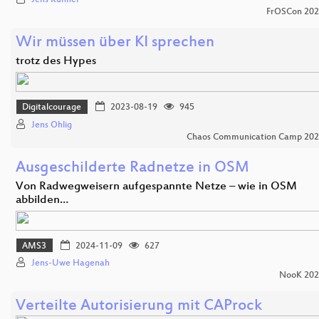
Jens Kühnel
FrOSCon 20
Wir müssen über KI sprechen
trotz des Hypes
Digitalcourage
2023-08-19
945
Jens Ohlig
Chaos Communication Camp 20
Ausgeschilderte Radnetze in OSM
Von Radwegweisern aufgespannte Netze – wie in OSM
abbilden…
AMS3
2024-11-09
627
Jens-Uwe Hagenah
NooK 202
Verteilte Autorisierung mit CAProck