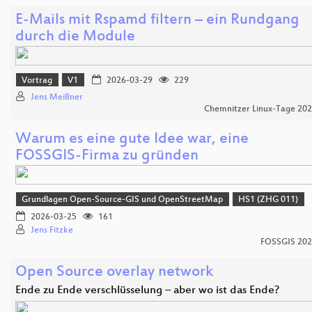
E-Mails mit Rspamd filtern – ein Rundgang
durch die Module
Vortrag
V1
2026-03-29
229
Jens Meißner
Chemnitzer Linux-Tage 20
Warum es eine gute Idee war, eine
FOSSGIS-Firma zu gründen
Grundlagen Open-Source-GIS und OpenStreetMap
HS1 (ZHG 011)
2026-03-25
161
Jens Fitzke
FOSSGIS 20
Open Source overlay network
Ende zu Ende verschlüsselung – aber wo ist das Ende?