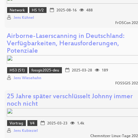
Network
HS 1/2
2025-08-16
488
Jens Kühnel
FrOSCon 20
Airborne-Laserscanning in Deutschland:
Verfügbarkeiten, Herausforderungen,
Potenziale
HS3 (S1)
fossgis2025-deu
2025-03-28
189
Jens Wiesehahn
FOSSGIS 20
25 Jahre später verschlüsselt Johnny immer
noch nicht
Vortrag
V4
2025-03-23
1.4k
Jens Kubieziel
Chemnitzer Linux-Tage 20