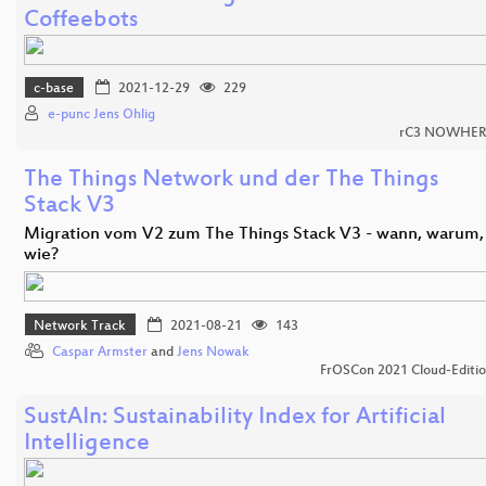
Coffeebots
c-base
2021-12-29
229
e-punc Jens Ohlig
rC3 NOWHER
The Things Network und der The Things
Stack V3
Migration vom V2 zum The Things Stack V3 - wann, warum,
wie?
Network Track
2021-08-21
143
Caspar Armster
and
Jens Nowak
FrOSCon 2021 Cloud-Editi
SustAIn: Sustainability Index for Artificial
Intelligence