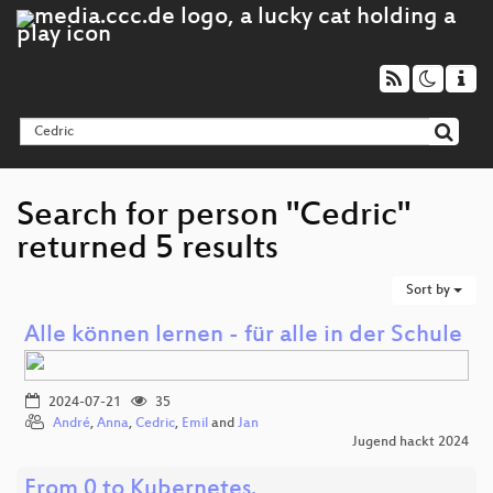
Search for person "Cedric"
returned 5 results
Sort by
Alle können lernen - für alle in der Schule
2024-07-21
35
André
,
Anna
,
Cedric
,
Emil
and
Jan
Jugend hackt 2024
From 0 to Kubernetes.