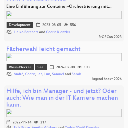
Eine Einführung zur Container-Orchestrierung mit…
Development
2023-08-05
556
Heiko Borchers
and
Cedric Kienzler
FrOSCon 2023
Fächerwahl leicht gemacht
Rhein-Neckar
Saal
2026-02-08
103
André
,
Cedric
,
Jan
,
Luis
,
Samuel
and
Sarah
Jugend hackt 2026
Hilfe, ich bin Manager - und jetzt? Oder
auch: Wie man in der IT Karriere machen
kann.
2022-11-14
217