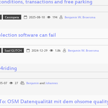
onditions, transactions and free parking
Cassiopeia
2025-08-10
194
Benjamin W. Broersma
ection software can fail
Saal GLITCH
2024-12-29
1.8k
Benjamin W. Broersma
s4riding
05-07
27
Benjamin
and
Johannes
o: OSM Datenqualität mit dem ohsome quality