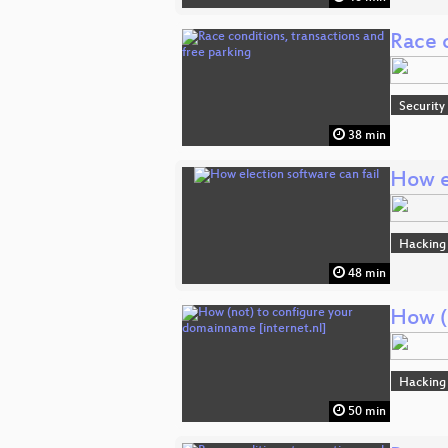
Race c
Security
38 min
How el
Hacking
48 min
How (
Hacking
50 min