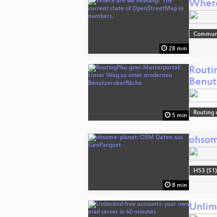
Where
Communi
28 min
Routi
Benut
Routing 
5 min
ohsom
HS3 (S1
8 min
Unlimi