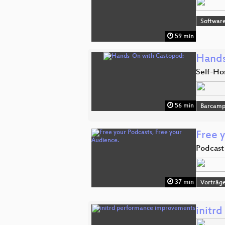
Software
59 min
Hands
Self-Ho
56 min
Barcam
Free 
Podcast
37 min
Vorträg
initr