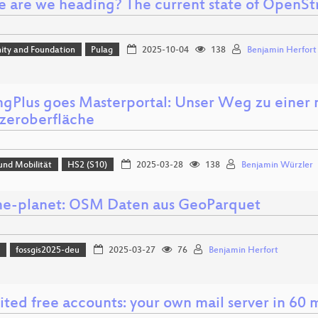
 are we heading? The current state of OpenSt
ty and Foundation
Pulag
2025-10-04
138
Benjamin Herfort
ngPlus goes Masterportal: Unser Weg zu eine
zeroberfläche
und Mobilität
HS2 (S10)
2025-03-28
138
Benjamin Würzler
e-planet: OSM Daten aus GeoParquet
)
fossgis2025-deu
2025-03-27
76
Benjamin Herfort
ted free accounts: your own mail server in 60 