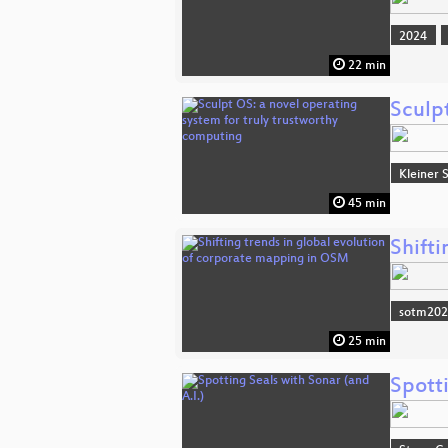
2024
22 min
Sculp
Kleiner 
45 min
Shift
sotm20
25 min
Spotti