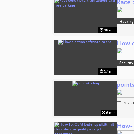
Race c
Hacking
18 min
How el
Security
57 min
point
2023-
6 min
How-T