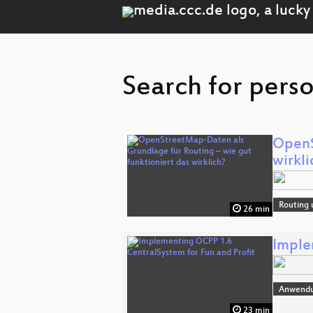
Search for perso
OpenS
wirkli
Routing 
26 min
Imple
Anwend
23 min