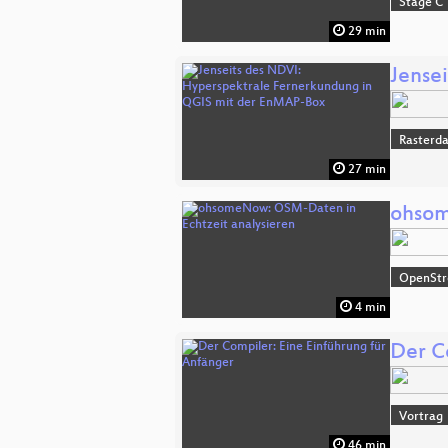
Stage C
29 min
Jense
Rasterd
27 min
ohsom
OpenSt
4 min
Der C
Vortrag
46 min