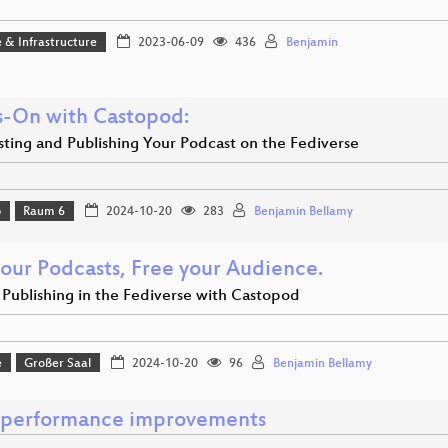
 & Infrastructure
2023-06-09
436
Benjamin
-On with Castopod:
sting and Publishing Your Podcast on the Fediverse
p
Raum 6
2024-10-20
283
Benjamin Bellamy
your Podcasts, Free your Audience.
 Publishing in the Fediverse with Castopod
e
Großer Saal
2024-10-20
96
Benjamin Bellamy
d performance improvements