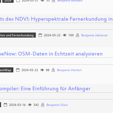
2024
2024-05-31
55
Benjamin Blundell
its des NDVI: Hyperspektrale Fernerkundung 
aten und Fernerkundung
2024-03-22
100
Benjamin Jakimow
eNow: OSM-Daten in Echtzeit analysieren
reetMap
2024-03-22
88
Benjamin Herfort
ompiler: Eine Einführung für Anfänger
2024-03-16
342
Benjamin Stürz