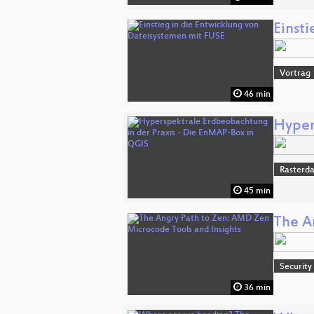
Einst
Vortrag
46 min
Hyper
Rasterd
45 min
The A
Security
36 min