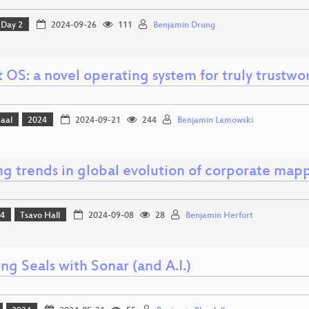
Day 2
2024-09-26
111
Benjamin Drung
t OS: a novel operating system for truly trustw
Saal
2024
2024-09-21
244
Benjamin Lamowski
ing trends in global evolution of corporate ma
24
Tsavo Hall
2024-09-08
28
Benjamin Herfort
ng Seals with Sonar (and A.I.)