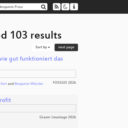
d 103 results
Sort by
next page
e gut funktioniert das
FOSSGIS 2026
fort
and
Benjamin Würzler
ofit
Grazer Linuxtage 2026