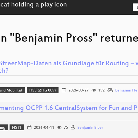
n "Benjamin Pross" returne
treetMap-Daten als Grundlage für Routing – wi
ch?
und Mobilität
HS3 (ZHG 009)
2026-03-27
192
Benjamin Her
menting OCPP 1.6 CentralSystem for Fun and Pr
ung
HS i1
2026-04-11
75
Benjamin Biber