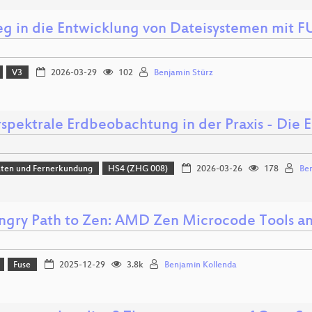
ieg in die Entwicklung von Dateisystemen mit F
V3
2026-03-29
102
Benjamin Stürz
spektrale Erdbeobachtung in der Praxis - Die
aten und Fernerkundung
HS4 (ZHG 008)
2026-03-26
178
Be
ngry Path to Zen: AMD Zen Microcode Tools an
Fuse
2025-12-29
3.8k
Benjamin Kollenda