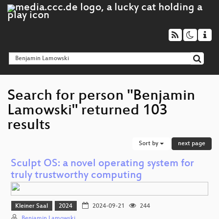
Search for person "Benjamin
Lamowski" returned 103
results
Sort by
next page
Sculpt OS: a novel operating system for
truly trustworthy computing
Kleiner Saal
2024
2024-09-21
244
Benjamin Lamowski