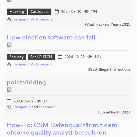
Hacking
Cassiopeia
2025-08-10
194
Benjamin W. Broersma
What Hackers Yearn 2025
How election software can fail
Security
Saal GLITCH
2024-12-29
1.8k
Benjamin W. Broersma
38C3: Illegal Instructions
points4riding
2023-05-07
27
Benjamin
and
Johannes
Jugend hackt 2023
How-To: OSM Datenqualität mit dem
ohsome quality analyst berechnen