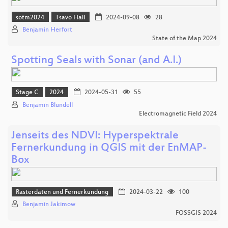
sotm2024
Tsavo Hall
2024-09-08
28
Benjamin Herfort
State of the Map 2024
Spotting Seals with Sonar (and A.I.)
Stage C
2024
2024-05-31
55
Benjamin Blundell
Electromagnetic Field 2024
Jenseits des NDVI: Hyperspektrale
Fernerkundung in QGIS mit der EnMAP-
Box
Rasterdaten und Fernerkundung
2024-03-22
100
Benjamin Jakimow
FOSSGIS 2024