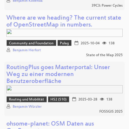
Benjamin Kollenda
39C3: Power Cycles
Where are we heading? The current state
of OpenStreetMap in numbers.
Community and Foundation
Pulag
2025-10-04
138
Benjamin Herfort
State of the Map 2025
RoutingPlus goes Masterportal: Unser
Weg zu einer modernen
Benutzeroberfläche
Routing und Mobilität
HS2 (S10)
2025-03-28
138
Benjamin Würzler
FOSSGIS 2025
ohsome-planet: OSM Daten aus