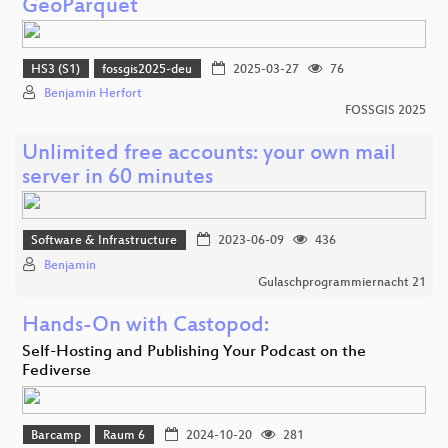
GeoParquet
HS3 (S1)
fossgis2025-deu
2025-03-27
76
Benjamin Herfort
FOSSGIS 2025
Unlimited free accounts: your own mail
server in 60 minutes
Software & Infrastructure
2023-06-09
436
Benjamin
Gulaschprogrammiernacht 21
Hands-On with Castopod:
Self-Hosting and Publishing Your Podcast on the
Fediverse
Barcamp
Raum 6
2024-10-20
281