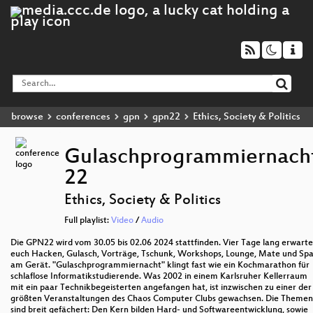
browse
conferences
gpn
gpn22
Ethics, Society & Politics
Gulaschprogrammiernach
22
Ethics, Society & Politics
Full playlist:
Video
/
Audio
Die GPN22 wird vom 30.05 bis 02.06 2024 stattfinden. Vier Tage lang erwart
euch Hacken, Gulasch, Vorträge, Tschunk, Workshops, Lounge, Mate und Sp
am Gerät. "Gulaschprogrammiernacht" klingt fast wie ein Kochmarathon für
schlaflose Informatikstudierende. Was 2002 in einem Karlsruher Kellerraum
mit ein paar Technikbegeisterten angefangen hat, ist inzwischen zu einer der
größten Veranstaltungen des Chaos Computer Clubs gewachsen. Die Themen
sind breit gefächert: Den Kern bilden Hard- und Softwareentwicklung, sowie