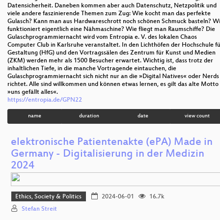
Datensicherheit. Daneben kommen aber auch Datenschutz, Netzpolitik und
viele andere faszinierende Themen zum Zug: Wie kocht man das perfekte
Gulasch? Kann man aus Hardwareschrott noch schönen Schmuck basteln? W
funktioniert eigentlich eine Nähmaschine? Wie fliegt man Raumschiffe? Die
Gulaschprogrammiernacht wird vom Entropia e. V. des lokalen Chaos
Computer Club in Karlsruhe veranstaltet. In den Lichthöfen der Hochschule f
Gestaltung (HfG) und den Vortragssälen des Zentrum für Kunst und Medien
(ZKM) werden mehr als 1500 Besucher erwartet. Wichtig ist, dass trotz der
inhaltlichen Tiefe, in die manche Vortragende eintauchen, die
Gulaschprogrammiernacht sich nicht nur an die »Digital Natives« oder Nerds
richtet. Alle sind willkommen und können etwas lernen, es gilt das alte Motto
»uns gefällt alles«.
https://entropia.de/GPN22
name
duration
date
view count
elektronische Patientenakte (ePA) Made in
Germany - Digitalisierung in der Medizin
2024
Ethics, Society & Politics
2024-06-01
16.7k
Stefan Streit