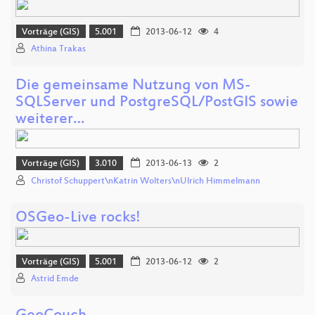
Vorträge (GIS)
5.001
2013-06-12
4
Athina Trakas
Die gemeinsame Nutzung von MS-
SQLServer und PostgreSQL/PostGIS sowie
weiterer…
Vorträge (GIS)
3.010
2013-06-13
2
Christof Schuppert\nKatrin Wolters\nUlrich Himmelmann
OSGeo-Live rocks!
Vorträge (GIS)
5.001
2013-06-12
2
Astrid Emde