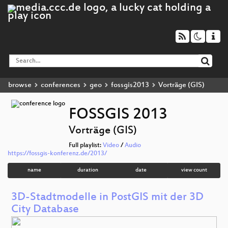
browse
conferences
geo
fossgis2013
Vorträge (GIS)
FOSSGIS 2013
Vorträge (GIS)
Full playlist:
Video
/
Audio
https://fossgis-konferenz.de/2013/
name
duration
date
view count
3D-Stadtmodelle in PostGIS mit der 3D
City Database