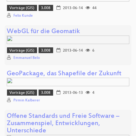
Vorträge (GIS)
3.008
2013-06-14
44
Felix Kunde
WebGL für die Geomatik
Vorträge (GIS)
3.008
2013-06-14
6
Emmanuel Belo
GeoPackage, das Shapefile der Zukunft
Vorträge (GIS)
3.008
2013-06-13
4
Pirmin Kalberer
Offene Standards und Freie Software –
Zusammenspiel, Entwicklungen,
Unterschiede