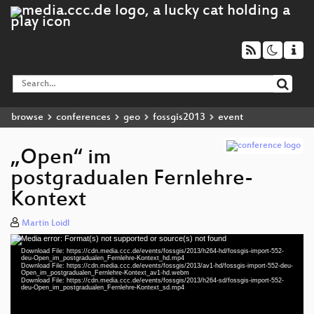
browse
conferences
geo
fossgis2013
event
„Open“ im
postgradualen Fernlehre-
Kontext
Martin Loidl
Media error: Format(s) not supported or source(s) not found
Video
Download File: https://cdn.media.ccc.de/events/fossgis/2013/h264-hd/fossgis-import-552-
Player
deu-Open_im_postgradualen_Fernlehre-Kontext_hd.mp4
Download File: https://cdn.media.ccc.de/events/fossgis/2013/av1-hd/fossgis-import-552-deu-
Open_im_postgradualen_Fernlehre-Kontext_av1-hd.webm
Download File: https://cdn.media.ccc.de/events/fossgis/2013/h264-sd/fossgis-import-552-
deu-Open_im_postgradualen_Fernlehre-Kontext_sd.mp4