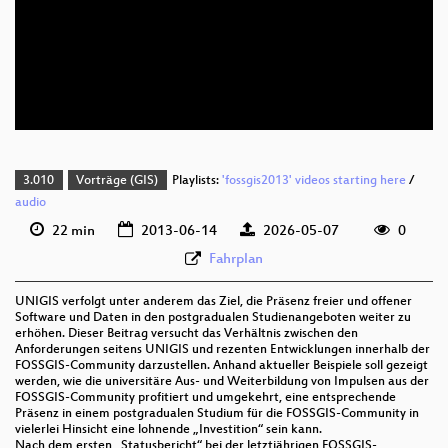
deu 720p (mp4)
deu 720p (webm;codecs=av01)
deu 576p (mp4)
3.010
Vorträge (GIS)
Playlists:
'fossgis2013' videos starting here
/
audio
22 min
2013-06-14
2026-05-07
0
Fahrplan
UNIGIS verfolgt unter anderem das Ziel, die Präsenz freier und offener
Software und Daten in den postgradualen Studienangeboten weiter zu
erhöhen. Dieser Beitrag versucht das Verhältnis zwischen den
Anforderungen seitens UNIGIS und rezenten Entwicklungen innerhalb der
FOSSGIS-Community darzustellen. Anhand aktueller Beispiele soll gezeigt
werden, wie die universitäre Aus- und Weiterbildung von Impulsen aus der
FOSSGIS-Community profitiert und umgekehrt, eine entsprechende
Präsenz in einem postgradualen Studium für die FOSSGIS-Community in
vielerlei Hinsicht eine lohnende „Investition“ sein kann.
Nach dem ersten „Statusbericht“ bei der letztjährigen FOSSGIS-