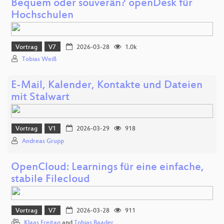
Bequem oder souverän? openDesk für
Hochschulen
Vortrag
V7
2026-03-28
1.0k
Tobias Weiß
E-Mail, Kalender, Kontakte und Dateien
mit Stalwart
Vortrag
V1
2026-03-29
918
Andreas Grupp
OpenCloud: Learnings für eine einfache,
stabile Filecloud
Vortrag
V7
2026-03-28
911
Klaas Freitag
and
Tobias Baader