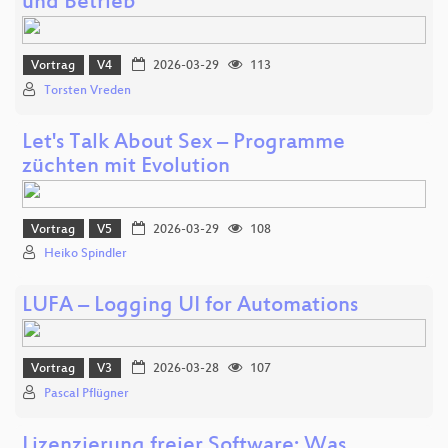
und Betrieb
Vortrag
V4
2026-03-29
113
Torsten Vreden
Let's Talk About Sex – Programme
züchten mit Evolution
Vortrag
V5
2026-03-29
108
Heiko Spindler
LUFA – Logging UI for Automations
Vortrag
V3
2026-03-28
107
Pascal Pflügner
Lizenzierung freier Software: Was