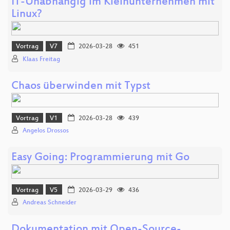
IT-Unabhängig im Kleinunternehmen mit
Linux?
Vortrag
V7
2026-03-28
451
Klaas Freitag
Chaos überwinden mit Typst
Vortrag
V1
2026-03-28
439
Angelos Drossos
Easy Going: Programmierung mit Go
Vortrag
V5
2026-03-29
436
Andreas Schneider
Dokumentation mit Open-Source-