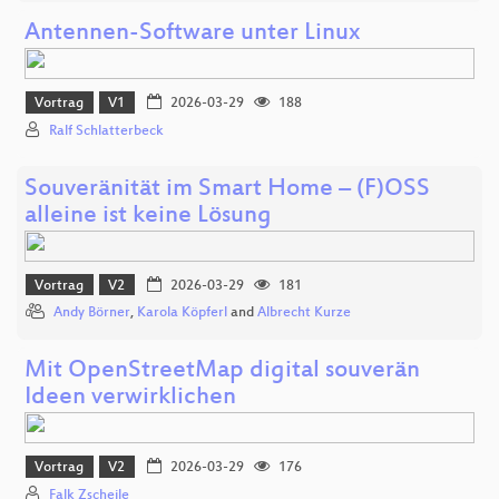
Antennen-Software unter Linux
Vortrag
V1
2026-03-29
188
Ralf Schlatterbeck
Souveränität im Smart Home – (F)OSS
alleine ist keine Lösung
Vortrag
V2
2026-03-29
181
Andy Börner
,
Karola Köpferl
and
Albrecht Kurze
Mit OpenStreetMap digital souverän
Ideen verwirklichen
Vortrag
V2
2026-03-29
176
Falk Zscheile