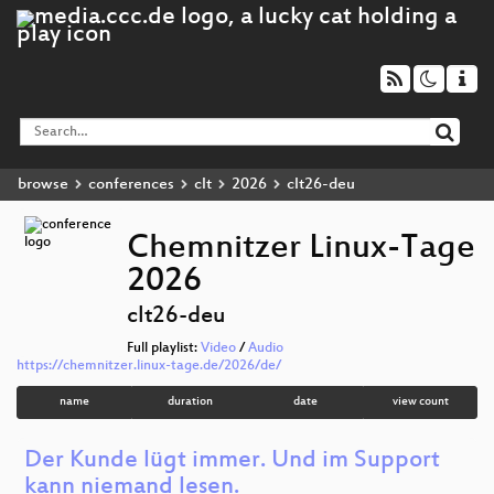
browse
conferences
clt
2026
clt26-deu
Chemnitzer Linux-Tage
2026
clt26-deu
Full playlist:
Video
/
Audio
https://chemnitzer.linux-tage.de/2026/de/
name
duration
date
view count
Der Kunde lügt immer. Und im Support
kann niemand lesen.