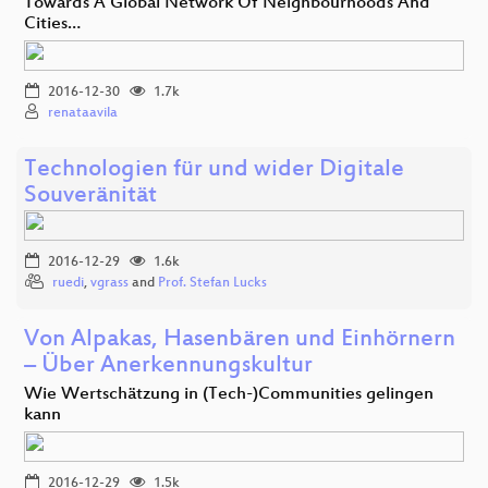
Towards A Global Network Of Neighbourhoods And
Cities…
2016-12-30
1.7k
renataavila
Technologien für und wider Digitale
Souveränität
2016-12-29
1.6k
ruedi
,
vgrass
and
Prof. Stefan Lucks
Von Alpakas, Hasenbären und Einhörnern
– Über Anerkennungskultur
Wie Wertschätzung in (Tech-)Communities gelingen
kann
2016-12-29
1.5k