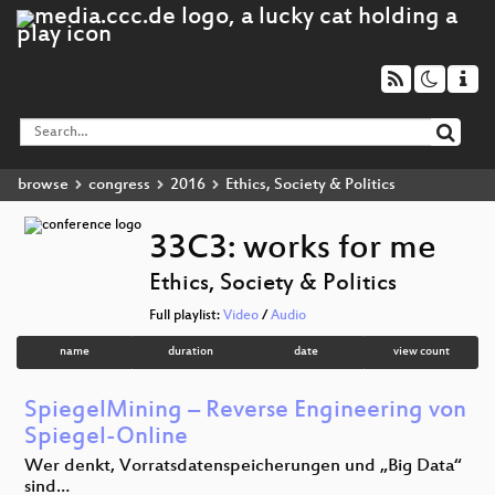
browse
congress
2016
Ethics, Society & Politics
33C3: works for me
Ethics, Society & Politics
Full playlist:
Video
/
Audio
name
duration
date
view count
SpiegelMining – Reverse Engineering von
Spiegel-Online
Wer denkt, Vorratsdatenspeicherungen und „Big Data“
sind…