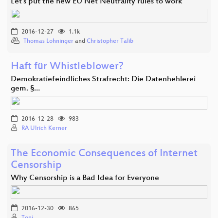
Let's put the new EU Net Neutrality rules to work
2016-12-27
1.1k
Thomas Lohninger
and
Christopher Talib
Haft für Whistleblower?
Demokratiefeindliches Strafrecht: Die Datenhehlerei
gem. §…
2016-12-28
983
RA Ulrich Kerner
The Economic Consequences of Internet
Censorship
Why Censorship is a Bad Idea for Everyone
2016-12-30
865
Toni