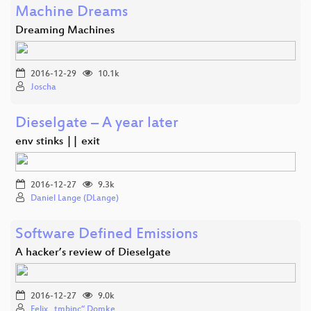
Machine Dreams
Dreaming Machines
2016-12-29
10.1k
Joscha
Dieselgate – A year later
env stinks || exit
2016-12-27
9.3k
Daniel Lange (DLange)
Software Defined Emissions
A hacker’s review of Dieselgate
2016-12-27
9.0k
Felix „tmbinc“ Domke