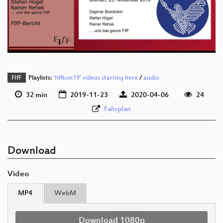
deu 576p (mp4)
deu 576p (webm)
FIfF
Playlists:
'fiffkon19' videos starting here
/
audio
32 min
2019-11-23
2020-04-06
24
Fahrplan
Download
Video
MP4
WebM
Download 1080p