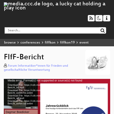
browse
conferences
fiffkon
fiffkon19
event
FIfF-Bericht
Forum Informatiker*innen für Frieden und
gesellschaftliche Verantwortung
Media error: Format(s) not supported or source(s) not found
Video
Download File: https://cdn.media.ccc.de/events/fiffkon/2019/h264-hd/fiffkon19-11-deu-FIfF-
Player
Bericht_hd.mp4
Download File: https://cdn.media.ccc.de/events/fiffkon/2019/webm-hd/fiffkon19-11-deu-FIfF-
Bericht_webm-hd.webm
Download File: https://cdn.media.ccc.de/events/fiffkon/2019/h264-sd/fiffkon19-11-deu-FIfF-
Bericht_sd.mp4
Download File: https://cdn.media.ccc.de/events/fiffkon/2019/webm-sd/fiffkon19-11-deu-FIfF-
deu 1080p (mp4)
Bericht_webm-sd.webm
deu 1080p (webm)