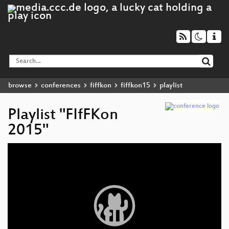
browse
conferences
fiffkon
fiffkon15
playlist
Playlist "FIfFKon
2015"
Video
Player