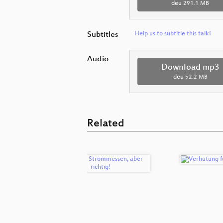
deu
291.1 MB
Subtitles
Help us to subtitle this talk!
Audio
Download mp3
deu
52.2 MB
Related