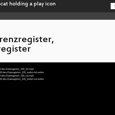
enzregister,
egister
-100-deu-Datengarten_100_hd.mp4
en-100-deu-Datengarten_100_webm-hd.webm
-100-deu-Datengarten_100_sd.mp4
en-100-deu-Datengarten_100_webm-sd.webm