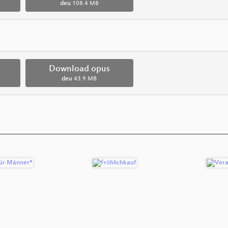
deu
108.4 MB
Download opus
deu
43.9 MB