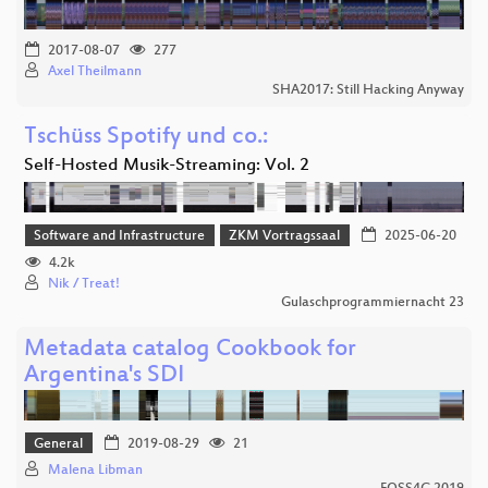
2017-08-07
277
Axel Theilmann
SHA2017: Still Hacking Anyway
Tschüss Spotify und co.:
Self-Hosted Musik-Streaming: Vol. 2
Software and Infrastructure
ZKM Vortragssaal
2025-06-20
4.2k
Nik / Treat!
Gulaschprogrammiernacht 23
Metadata catalog Cookbook for
Argentina's SDI
General
2019-08-29
21
Malena Libman