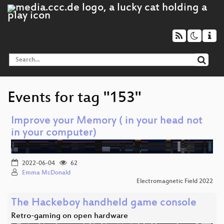
Events for tag "153"
Improve your Memory ( in your head not
in your computer)
2022-06-04
62
Emma McDonald
Electromagnetic Field 2022
The Hackeboy handheld game console
Retro-gaming on open hardware