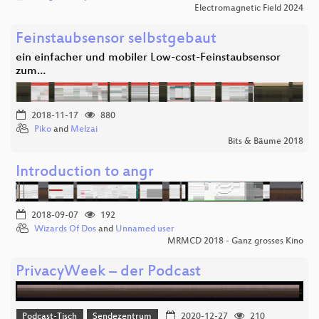
Electromagnetic Field 2024
Feinstaubsensor selbstgebaut
ein einfacher und mobiler Low-cost-Feinstaubsensor
zum…
2018-11-17
880
Piko
and
Melzai
Bits & Bäume 2018
Introduction to angr
2018-09-07
192
Wizards Of Dos
and
Unnamed user
MRMCD 2018 - Ganz grosses Kino
PrivacyWeek – der Podcast
Podcast-Tisch
Sendezentrum
2020-12-27
210