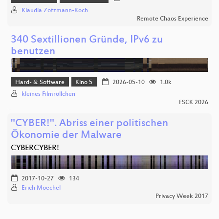
Klaudia Zotzmann-Koch
Remote Chaos Experience
340 Sextillionen Gründe, IPv6 zu
benutzen
Hard- & Software
Kino 5
2026-05-10
1.0k
kleines Filmröllchen
FSCK 2026
"CYBER!". Abriss einer politischen
Ökonomie der Malware
CYBERCYBER!
2017-10-27
134
Erich Moechel
Privacy Week 2017