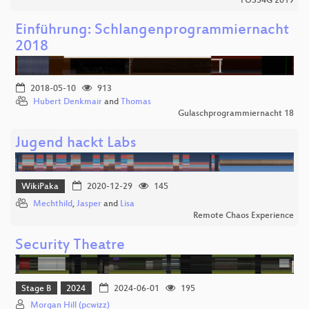
FOSS4G 2019
Einführung: Schlangenprogrammiernacht
2018
2018-05-10
913
Hubert Denkmair
and
Thomas
Gulaschprogrammiernacht 18
Jugend hackt Labs
WikiPaka
2020-12-29
145
Mechthild
,
Jasper
and
Lisa
Remote Chaos Experience
Security Theatre
Stage B
2024
2024-06-01
195
Morgan Hill (pcwizz)