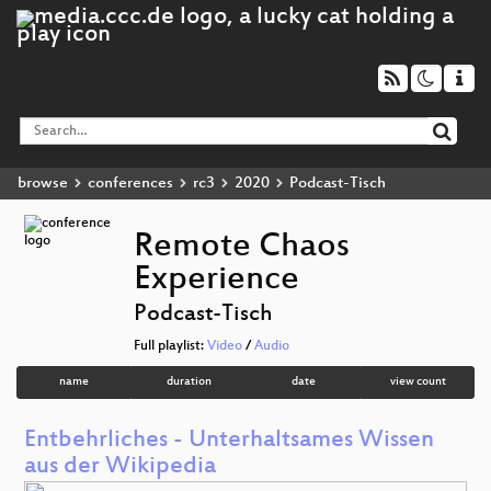
browse
conferences
rc3
2020
Podcast-Tisch
Remote Chaos
Experience
Podcast-Tisch
Full playlist:
Video
/
Audio
name
duration
date
view count
Entbehrliches - Unterhaltsames Wissen
aus der Wikipedia