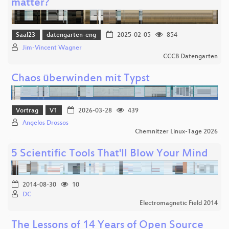
matter?
Saal23
datengarten-eng
2025-02-05
854
Jim-Vincent Wagner
CCCB Datengarten
Chaos überwinden mit Typst
Vortrag
V1
2026-03-28
439
Angelos Drossos
Chemnitzer Linux-Tage 2026
5 Scientific Tools That'll Blow Your Mind
2014-08-30
10
DC
Electromagnetic Field 2014
The Lessons of 14 Years of Open Source