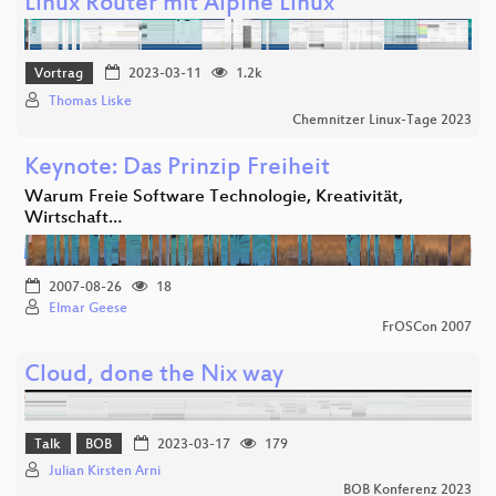
Linux Router mit Alpine Linux
Vortrag
2023-03-11
1.2k
Thomas Liske
Chemnitzer Linux-Tage 2023
Keynote: Das Prinzip Freiheit
Warum Freie Software Technologie, Kreativität,
Wirtschaft…
2007-08-26
18
Elmar Geese
FrOSCon 2007
Cloud, done the Nix way
Talk
BOB
2023-03-17
179
Julian Kirsten Arni
BOB Konferenz 2023