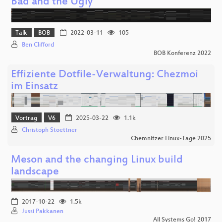
Bad and the Ugly
Talk
BOB
2022-03-11
105
Ben Clifford
BOB Konferenz 2022
Effiziente Dotfile-Verwaltung: Chezmoi
im Einsatz
Vortrag
V6
2025-03-22
1.1k
Christoph Stoettner
Chemnitzer Linux-Tage 2025
Meson and the changing Linux build
landscape
2017-10-22
1.5k
Jussi Pakkanen
All Systems Go! 2017