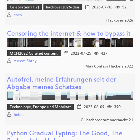
Celebration (1.7)
hackover2026-deu
2026-07-18
52
coco
Hackover 2026
Censoring the internet & how to bypass it
MCH2022 Curated content
2022-07-25
427
Aseem Shrey
May Contain Hackers 2022
Autofrei, meine Erfahrungen seit der
Abgabe meines Schatzes
Technologie, Energie und Mobilität
2023-06-09
390
bebna
Gulaschprogrammiernacht 21
Python Gradual Typing: The Good, The