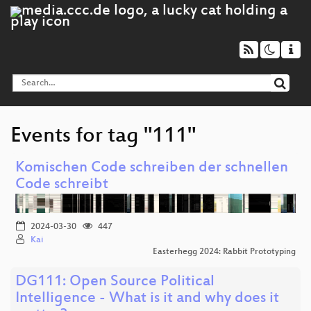
Events for tag "111"
Komischen Code schreiben der schnellen
Code schreibt
2024-03-30
447
Kai
Easterhegg 2024: Rabbit Prototyping
DG111: Open Source Political
Intelligence - What is it and why does it