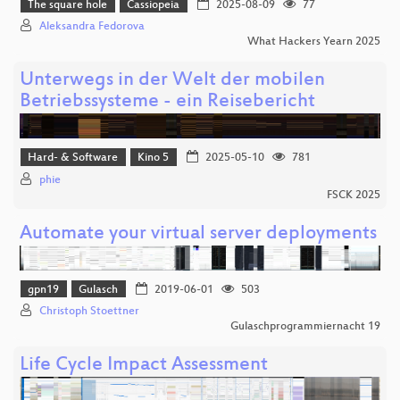
The square hole
Cassiopeia
2025-08-09
77
Aleksandra Fedorova
What Hackers Yearn 2025
Unterwegs in der Welt der mobilen
Betriebssysteme - ein Reisebericht
Hard- & Software
Kino 5
2025-05-10
781
phie
FSCK 2025
Automate your virtual server deployments
gpn19
Gulasch
2019-06-01
503
Christoph Stoettner
Gulaschprogrammiernacht 19
Life Cycle Impact Assessment