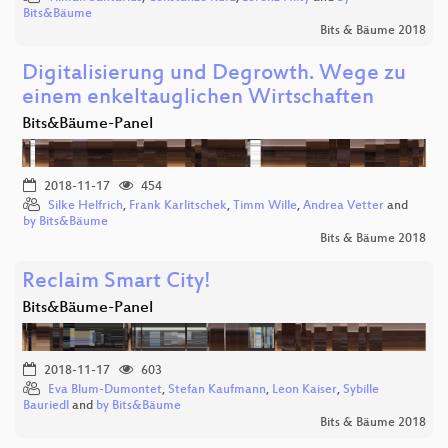
Bits&Bäume
Bits & Bäume 2018
Digitalisierung und Degrowth. Wege zu
einem enkeltauglichen Wirtschaften
Bits&Bäume-Panel
2018-11-17
454
Silke Helfrich
,
Frank Karlitschek
,
Timm Wille
,
Andrea Vetter
and
by Bits&Bäume
Bits & Bäume 2018
Reclaim Smart City!
Bits&Bäume-Panel
2018-11-17
603
Eva Blum-Dumontet
,
Stefan Kaufmann
,
Leon Kaiser
,
Sybille
Bauriedl
and
by Bits&Bäume
Bits & Bäume 2018