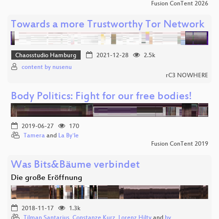
Fusion ConTent 2026
Towards a more Trustworthy Tor Network
Chaosstudio Hamburg
2021-12-28
2.5k
content by nusenu
rC3 NOWHERE
Body Politics: Fight for our free bodies!
2019-06-27
170
Tamera
and
La By`le
Fusion ConTent 2019
Was Bits&Bäume verbindet
Die große Eröffnung
2018-11-17
1.3k
Tilman Santarius
,
Constanze Kurz
,
Lorenz Hilty
and
by