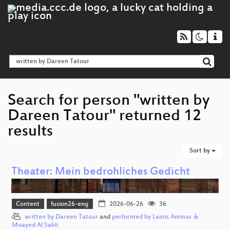
Search for person "written by
Dareen Tatour" returned 12
results
Sort by
Theater: Mein bedrohliches Gedicht
Content
fusion26-eng
2026-06-26
36
written by Dareen Tatour
and
performed by Lamis Ammar &
Moayed Al Sahli