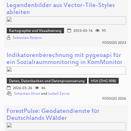
Legendenbilder aus Vector-Tile-Styles
ableiten
Kartographie und Visualisierung
2023-03-16
95
Sebastian Ratjens
FOSSGIS 2023
Indikatorenberechnung mit pygeoapi für
ein Sozialraummonitoring in KomMonitor
Daten, Datenbanken und Datenprozessierung
HS4 (ZHG 008)
2026-03-26
46
Sebastian Drost
and
Isabell Zerria
FOSSGIS 2026
ForestPulse: Geodatendienste für
Deutschlands Wälder