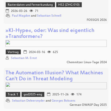
Rasterdaten und Fernerkundung
HS2 (ZHG 010)
2026-03-26
71
Paul Magdon
and
Sebastian Schnell
FOSSGIS 2026
»KI-Hype«, oder: Was sind eigentlich
»Transformer«?
Vortrag
2024-03-16
625
Sebastian M. Ernst
Chemnitzer Linux-Tage 2024
The Automation Illusion? What Machines
Can't Do in Threat Modeling
Track 1
god2025-eng
2025-11-26
174
Sebastian Deleersnyder
and
Georges Bolssens
German OWASP Day 2025