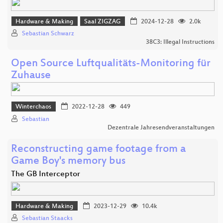
Hardware & Making
Saal ZIGZAG
2024-12-28
2.0k
Sebastian Schwarz
38C3: Illegal Instructions
Open Source Luftqualitäts-Monitoring für
Zuhause
Winterchaos
2022-12-28
449
Sebastian
Dezentrale Jahresendveranstaltungen
Reconstructing game footage from a
Game Boy's memory bus
The GB Interceptor
Hardware & Making
2023-12-29
10.4k
Sebastian Staacks