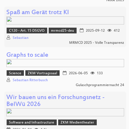
Nook 2023
Spaß am Gerät trotz KI
C120 - Art. 15 DSGVO
mrmcd25-deu
2025-09-12
412
Sebastian
MRMCD 2025 - Volle Transparenz
Graphs to scale
Science
ZKM Vortragssaal
2026-06-05
133
Sebastian Ritterbusch
Gulaschprogrammiernacht 24
Wir bauen uns ein Forschungsnetz -
BelWü 2026
Software and Infrastructure
ZKM Medientheater