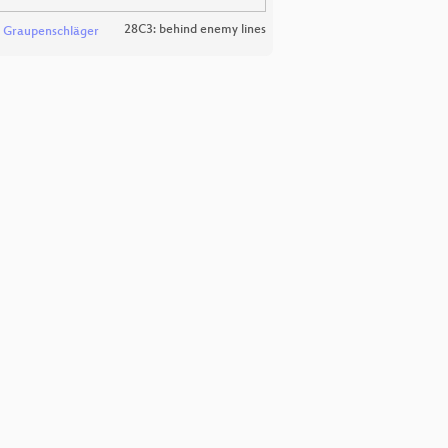
28C3: behind enemy lines
 Graupenschläger