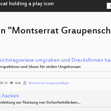
on "Montserrat Graupensch
eichstagswiese umgraben und Drecksfirmen h
rspektiven und Ideen für zivilen Ungehorsam
08-13
4.6k
Montserrat Graupenschläger
k hacken
Anleitung zur Nutzung von Sicherheitslücken…