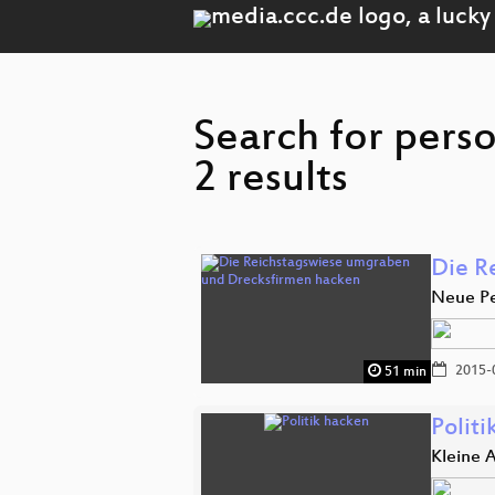
Search for pers
2 results
Die R
Neue Pe
2015-
51 min
Politi
Kleine 