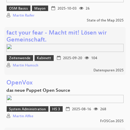
OSM Basics
Mayon
2025-10-03
26
Martin Raifer
State of the Map 2025
fact your fear - Macht mit! Lösen wir
Gemeinschaft.
Zeitenwende
Kabinett
2025-09-20
104
Martin Hamsch
Datenspuren 2025
OpenVox
das neue Puppet Open Source
System Administration
HS 3
2025-08-16
268
Martin Alfke
FrOSCon 2025