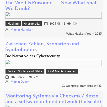
The Well Is Poisoned — Now What Shall
We Drink?
Hacking
Andromeda
2025-08-12
434
Martin Hamilton
What Hackers Yearn 2025
Zwischen Zahlen, Szenarien und
Symbolpolitik
Die Narrative der Cybersecurity
Politics, Society and Ethics
ZKM Medientheater
2025-06-20
271
Martin Dukek
Gulaschprogrammiernacht 23
Monitoring Systems via Checkmk / Beszel
and a software defined network (tailscale)