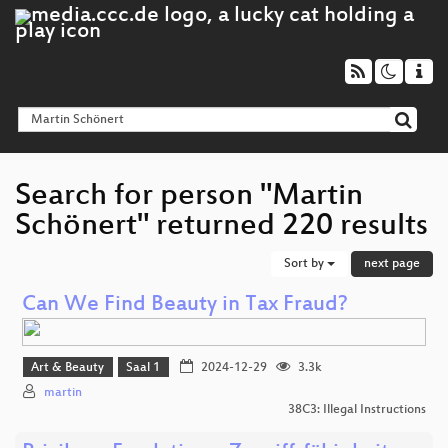
Search for person "Martin
Schönert" returned 220 results
Sort by
next page
Can We Find Beauty in Tax Fraud?
Art & Beauty
Saal 1
2024-12-29
3.3k
martin
38C3: Illegal Instructions