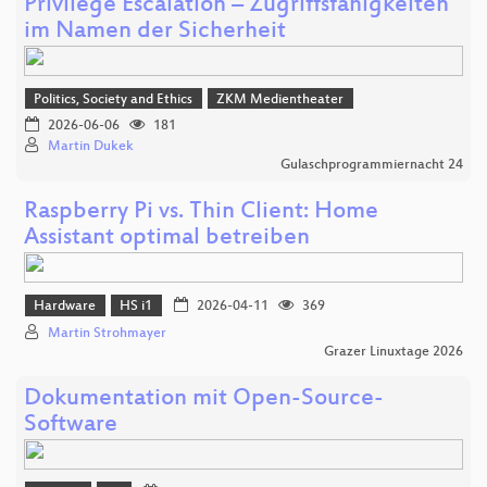
Privilege Escalation – Zugriffsfähigkeiten
im Namen der Sicherheit
Politics, Society and Ethics
ZKM Medientheater
2026-06-06
181
Martin Dukek
Gulaschprogrammiernacht 24
Raspberry Pi vs. Thin Client: Home
Assistant optimal betreiben
Hardware
HS i1
2026-04-11
369
Martin Strohmayer
Grazer Linuxtage 2026
Dokumentation mit Open-Source-
Software