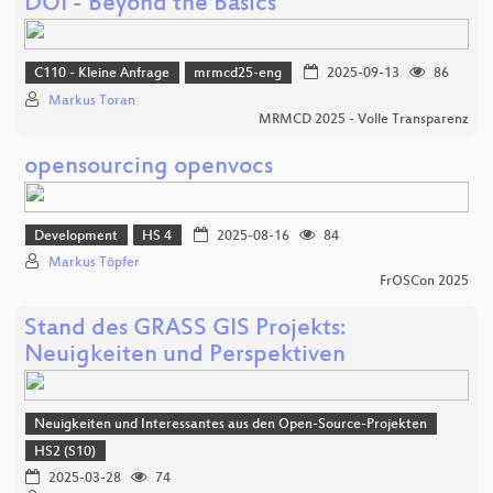
DOI - Beyond the Basics
C110 - Kleine Anfrage
mrmcd25-eng
2025-09-13
86
Markus Toran
MRMCD 2025 - Volle Transparenz
opensourcing openvocs
Development
HS 4
2025-08-16
84
Markus Töpfer
FrOSCon 2025
Stand des GRASS GIS Projekts:
Neuigkeiten und Perspektiven
Neuigkeiten und Interessantes aus den Open-Source-Projekten
HS2 (S10)
2025-03-28
74