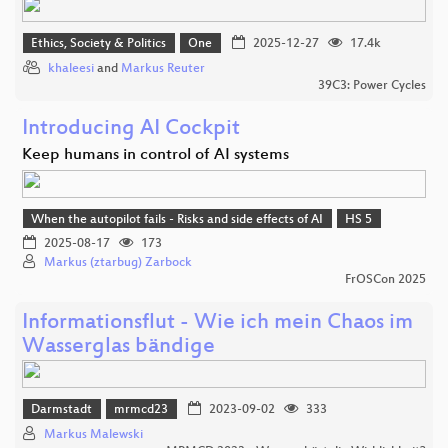
Ethics, Society & Politics
One
2025-12-27
17.4k
khaleesi
and
Markus Reuter
39C3: Power Cycles
Introducing AI Cockpit
Keep humans in control of AI systems
When the autopilot fails - Risks and side effects of AI
HS 5
2025-08-17
173
Markus (ztarbug) Zarbock
FrOSCon 2025
Informationsflut - Wie ich mein Chaos im
Wasserglas bändige
Darmstadt
mrmcd23
2023-09-02
333
Markus Malewski