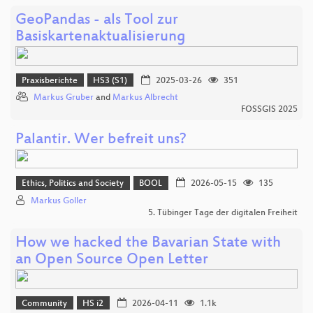
GeoPandas - als Tool zur
Basiskartenaktualisierung
Praxisberichte
HS3 (S1)
2025-03-26
351
Markus Gruber
and
Markus Albrecht
FOSSGIS 2025
Palantir. Wer befreit uns?
Ethics, Politics and Society
BOOL
2026-05-15
135
Markus Goller
5. Tübinger Tage der digitalen Freiheit
How we hacked the Bavarian State with
an Open Source Open Letter
Community
HS i2
2026-04-11
1.1k