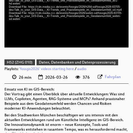
deu-Talk_to_your_GIS-Data_-_KI-Trends_und_Praxisbeispiele_im_Geodatenumfeld_av1-
hd.webm
deu 1080p (webm)
Download File: https://cdn.media.ccc.de/events/fossgis/2026/h264-sd/fossgis2026-83705-
deu-Talk_to_your_GIS-Data_-_KI-Trends_und_Praxisbeispiele_im_Geodatenumfeld_sd.mp4
deu 1080p (webm;codecs=av01)
Download File: https://cdn.media.ccc.de/events/fossgis/2026/webm-sd/fossgis2026-83705-
deu-Talk_to_your_GIS-Data_-_KI-Trends_und_Praxisbeispiele_im_Geodatenumfeld_webm-
sd.webm
deu 576p (mp4)
deu 576p (webm)
HS2 (ZHG 010)
Daten, Datenbanken und Datenprozessierung
Playlists:
'fossgis2026' videos starting here
/
audio
Fahrplan
26 min
2026-03-26
376
Einsatz von KI im GIS-Bereich:
Der Vortrag gibt einen Überblick über aktuelle Entwicklungen: Was sind
LLMs, Copiloten, Agenten, RAG-Systeme und MCPs? Anhand praxisnaher
Beispiele aus dem Geodatenumfeld werden Chancen und Risiken
moderner KI-Anwendungen beleuchtet.
Bei den Stadtwerken München beschäftigen wir uns intensiv mit den
aktuellen Entwicklungen rund um Künstliche Intelligenz im GIS-Bereich.
Die Innovationsdynamik ist enorm – neue Konzepte, Tools und
Frameworks entstehen in rasantem Tempo, was es herausfordernd macht,