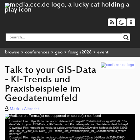
browse
conferences
geo
fossgis2026
event
Talk to your GIS-Data
- KI-Trends und
Praxisbeispiele im
Geodatenumfeld
Markus Albrecht
Media error: Format(s) not supported or source(s) not found
Video
Download File: https://cdn.media.ccc.de/events/fossgis/2026/h264-hd/fossgis2026-83705-
Player
deu-Talk_to_your_GIS-Data_-_KI-Trends_und_Praxisbeispiele_im_Geodatenumfeld_hd.mp4
Download File: https://cdn.media.ccc.de/events/fossgis/2026/webm-hd/fossgis2026-83705-
deu-Talk_to_your_GIS-Data_-_KI-Trends_und_Praxisbeispiele_im_Geodatenumfeld_webm-
hd.webm
deu 1080p (mp4)
Download File: https://cdn.media.ccc.de/events/fossgis/2026/av1-hd/fossgis2026-83705-