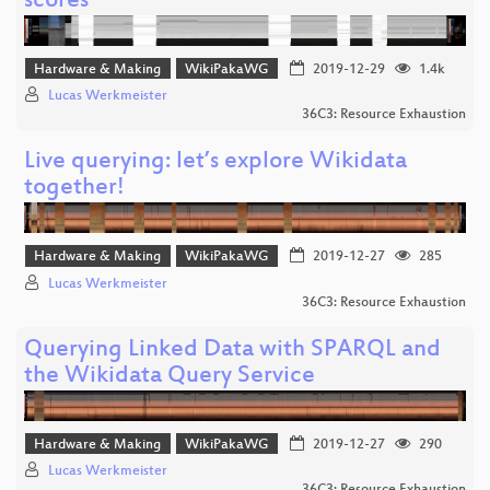
scores
Hardware & Making
WikiPakaWG
2019-12-29
1.4k
Lucas Werkmeister
36C3: Resource Exhaustion
Live querying: let’s explore Wikidata
together!
Hardware & Making
WikiPakaWG
2019-12-27
285
Lucas Werkmeister
36C3: Resource Exhaustion
Querying Linked Data with SPARQL and
the Wikidata Query Service
Hardware & Making
WikiPakaWG
2019-12-27
290
Lucas Werkmeister