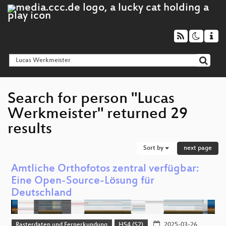
Search for person "Lucas
Werkmeister" returned 29
results
Sort by
next page
Amtliche Orthofotos zentral verfügbar:
Eine Open-Source-Lösung für
Deutschland
Rasterdaten und Fernerkundung
HS4 (S2)
2025-03-26