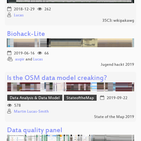
2018-12-29
262
Lucas
35C3: wikipakawg
Biohack-Lite
2019-06-16
66
asqiir
and
Lucas
Jugend hackt 2019
Is the OSM data model creaking?
Data Analysis & Data Model
StateoftheMap
2019-09-22
578
Martin Lucas-Smith
State of the Map 2019
Data quality panel