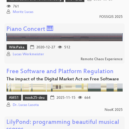
761
Moritz Lucas
FOSSGIS 2025
Piano Concert 🎹
WikiPaka
2020-12-27
512
Lucas Werkmeister
Remote Chaos Experience
Free Software and Platform Regulation
The impact of the Digital Market Act on Free Software
AMS1
nook25-deu
2025-11-15
664
Dr. Lucas Lasota
NooK 2025
LilyPond: programming beautiful musical