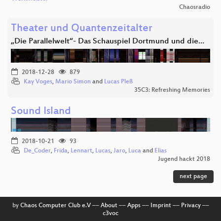
Chaosradio
Theater und Quantenzeitalter
„Die Parallelwelt“- Das Schauspiel Dortmund und die…
2018-12-28
879
Kay Voges
,
Mario Simon
and
Lucas Pleß
35C3: Refreshing Memories
Sound Island
2018-10-21
93
De_Coder
,
Frida
,
Lennart
,
Lucas
,
Jaro
,
Luca
and
Elias
Jugend hackt 2018
next page
by
Chaos Computer Club e.V
––
About
––
Apps
––
Imprint
––
Privacy
––
c3voc