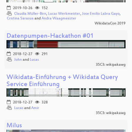
2019-10-26
152
Claudia Müller-Birn
,
Lucas Werkmeister
,
Jose Emilio Labra Gayo
,
Cristina Sarasua
and
Andra Waagmeester
WikidataCon 2019
Datenpumpen-Hackathon #01
2018-12-27
291
John
and
Lucas
35C3: wikipakawg
Wikidata-Einführung + Wikidata Query
Service Einführung
2018-12-27
328
Lucas
and
Amir
35C3: wikipakawg
Milus