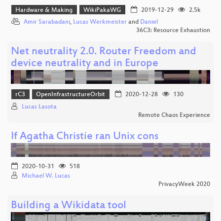
Hardware & Making
WikiPakaWG
2019-12-29
2.5k
Amir Sarabadani
,
Lucas Werkmeister
and
Daniel
36C3: Resource Exhaustion
Net neutrality 2.0. Router Freedom and
device neutrality and in Europe
rC3
OpenInfrastructureOrbit
2020-12-28
130
Lucas Lasota
Remote Chaos Experience
If Agatha Christie ran Unix cons
2020-10-31
518
Michael W. Lucas
PrivacyWeek 2020
Building a Wikidata tool