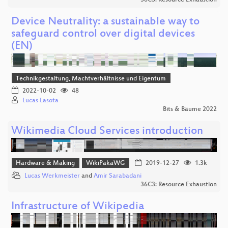
36C3: Resource Exhaustion
Device Neutrality: a sustainable way to
safeguard control over digital devices
(EN)
Technikgestaltung, Machtverhältnisse und Eigentum
2022-10-02
48
Lucas Lasota
Bits & Bäume 2022
Wikimedia Cloud Services introduction
Hardware & Making
WikiPakaWG
2019-12-27
1.3k
Lucas Werkmeister
and
Amir Sarabadani
36C3: Resource Exhaustion
Infrastructure of Wikipedia