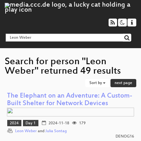
Search for person "Leon
Weber" returned 49 results
Sort by
next page
The Elephant on an Adventure: A Custom-
Built Shelter for Network Devices
2024
Day 1
2024-11-18
179
Leon Weber
and
Julia Sontag
DENOG16