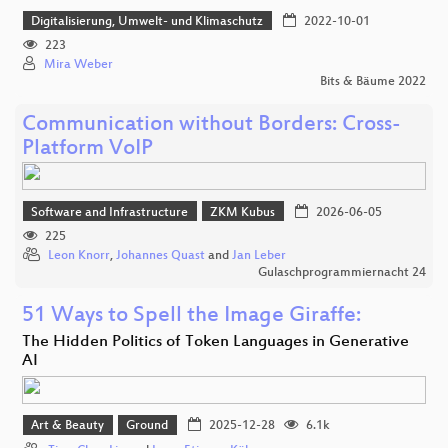
Digitalisierung, Umwelt- und Klimaschutz
2022-10-01
223
Mira Weber
Bits & Bäume 2022
Communication without Borders: Cross-
Platform VoIP
Software and Infrastructure
ZKM Kubus
2026-06-05
225
Leon Knorr
,
Johannes Quast
and
Jan Leber
Gulaschprogrammiernacht 24
51 Ways to Spell the Image Giraffe:
The Hidden Politics of Token Languages in Generative
AI
Art & Beauty
Ground
2025-12-28
6.1k