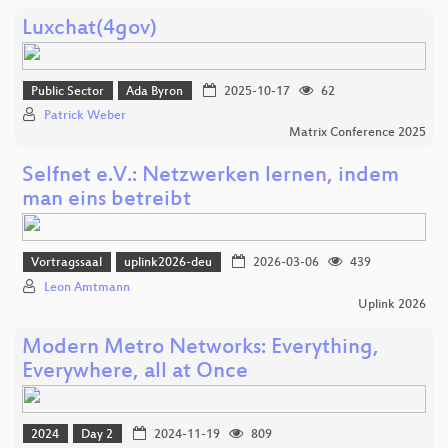
Luxchat(4gov)
Public Sector
Ada Byron
2025-10-17
62
Patrick Weber
Matrix Conference 2025
Selfnet e.V.: Netzwerken lernen, indem
man eins betreibt
Vortragssaal
uplink2026-deu
2026-03-06
439
Leon Amtmann
Uplink 2026
Modern Metro Networks: Everything,
Everywhere, all at Once
2024
Day 2
2024-11-19
809