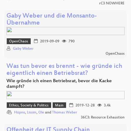
rC3 NOWHERE
Gaby Weber und die Monsanto-
Übernahme
OpenChaos
2019-09-09
790
Gaby Weber
OpenChaos
Was tun bevor es brennt - wie gründe ich
eigentlich einen Betriebsrat?
Wie gründe ich einen Betriebsrat, bevor die Kacke
dampft?
Ethics, Society & Politics
Main
2019-12-28
3.4k
Hüpno
,
Lissim
,
Ole
and
Thomas Weber
36C3: Resource Exhaustion
Offenheit der IT Supply Chain