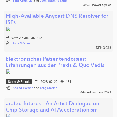
Ting-Chun Liu
and
Leon-Etienne Kühr
39C3: Power Cycles
High-Available Anycast DNS Resolver for
ISPs
2021-11-08
384
Fiona Weber
DENOG13
Elektronisches Patientendossier:
Erfahrungen aus der Praxis & Quo Vadis
Recht & Politik
2023-02-25
189
Anand Weber
and
Jörg Mäder
Winterkongress 2023
arafed futures - An Artist Dialogue on
Chip Storage and AI Accelerationism