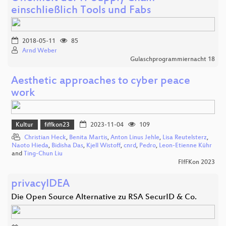
einschließlich Tools und Fabs
2018-05-11
85
Arnd Weber
Gulaschprogrammiernacht 18
Aesthetic approaches to cyber peace
work
Kultur
fiffkon23
2023-11-04
109
Christian Heck
,
Benita Martis
,
Anton Linus Jehle
,
Lisa Reutelsterz
,
Naoto Hieda
,
Bidisha Das
,
Kjell Wistoff
,
cnrd
,
Pedro
,
Leon-Etienne Kühr
and
Ting-Chun Liu
FIfFKon 2023
privacyIDEA
Die Open Source Alternative zu RSA SecurID & Co.