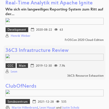
Real-Time Analytik mit Apache Ignite
Wie sich ein langweiliges Reporting-System zum Ritt auf
der…
Development
2020-08-22
63
Henrik Weber
FrOSCon 2020 Cloud-Edition
36C3 Infrastructure Review
CCC
Main
2019-12-30
7.9k
Leon
36C3: Resource Exhaustion
ClubOfNerds
Sendezentrum
2021-12-28
535
Martin Hillenbrand
,
Leon Haupt
and
Justin Scholz