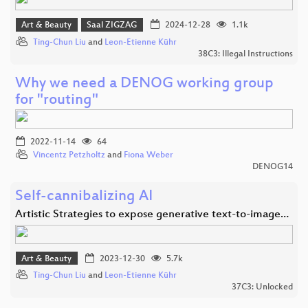
Art & Beauty
Saal ZIGZAG
2024-12-28
1.1k
Ting-Chun Liu
and
Leon-Etienne Kühr
38C3: Illegal Instructions
Why we need a DENOG working group
for "routing"
2022-11-14
64
Vincentz Petzholtz
and
Fiona Weber
DENOG14
Self-cannibalizing AI
Artistic Strategies to expose generative text-to-image…
Art & Beauty
2023-12-30
5.7k
Ting-Chun Liu
and
Leon-Etienne Kühr
37C3: Unlocked