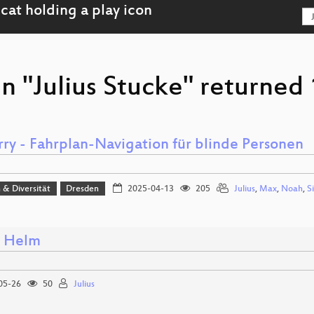
n "Julius Stucke" returned 
ry - Fahrplan-Navigation für blinde Personen
n & Diversität
Dresden
2025-04-13
205
Julius
,
Max
,
Noah
,
S
. Helm
05-26
50
Julius