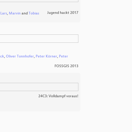
Jugend hackt 2017
,
Lars
,
Marvin
and
Tobias
ick
,
Oliver Tonnhofer
,
Peter Körner
,
Peter
FOSSGIS 2013
24C3: Volldampf voraus!