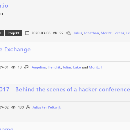
.io
en
n
Projekt
2020-03-08
92
Julius
,
Jonathan
,
Moritz
,
Lorenz
,
Le
e Exchange
09-01
13
Angelina
,
Hendrik
,
Julius
,
Luke
and
Moritz F
17 - Behind the scenes of a hacker conferenc
09-02
430
Julius ter Pelkwijk