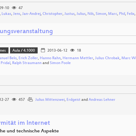
09-10
47
,
Lukas
,
Jens
,
Jan-Andrej
,
Christopher
,
Justus
,
Julius
,
Nils
,
Simon
,
Marc
,
Phil
,
Felix
nungsveranstaltung
ines
Aula / 4.1000
2013-06-12
18
nuel Belo
,
Erich Zoller
,
Hanno Rahn
,
Hermann Mettler
,
Julius Chrobak
,
Marc W
 Pridal
,
Ralph Straumann
and
Simon Poole
12-27
457
Julius Mittenzwei
,
Erdgeist
and
Andreas Lehner
mität im Internet
che und technische Aspekte