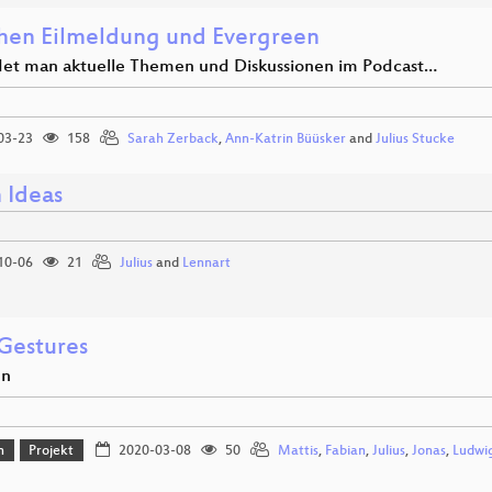
hen Eilmeldung und Evergreen
det man aktuelle Themen und Diskussionen im Podcast…
03-23
158
Sarah Zerback
,
Ann-Katrin Büüsker
and
Julius Stucke
 Ideas
10-06
21
Julius
and
Lennart
estures
en
n
Projekt
2020-03-08
50
Mattis
,
Fabian
,
Julius
,
Jonas
,
Ludwi