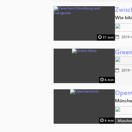
Zwisc
Wie bil
2019-
31 min
Green
2019-
6 min
OpenG
Münch
6 min
Münche