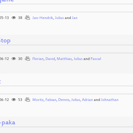
hgame
05-13
38
Jan-Hendrik
,
Julius
and
Jan
Stop
06-12
30
Florian
,
David
,
Matthias
,
Julius
and
Pascal
t
06-12
53
Moritz
,
Fabian
,
Dennis
,
Julius
,
Adrian
and
Johnathan
l-paka