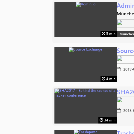
Admin
Münch
5 min
Münche
Sourc
2019-
4 min
SHA20
2018-
34 min