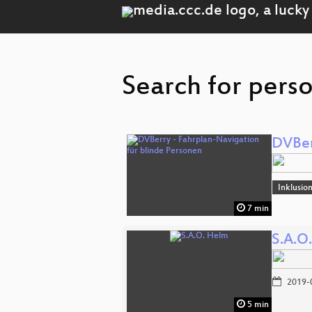
Search for perso
DVBer
Inklusio
7 min
S.A.O
2019-
5 min