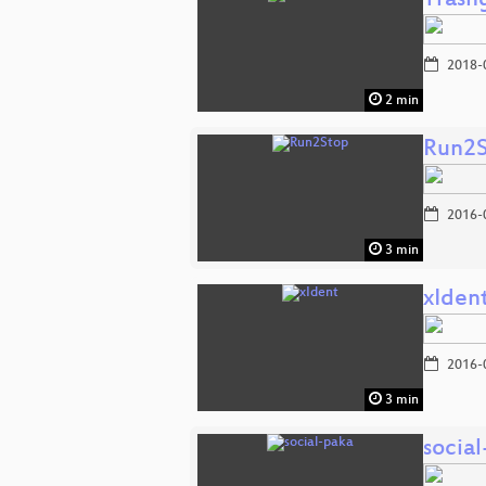
Tras
2018-
2 min
Run2
2016-
3 min
xIden
2016-
3 min
socia