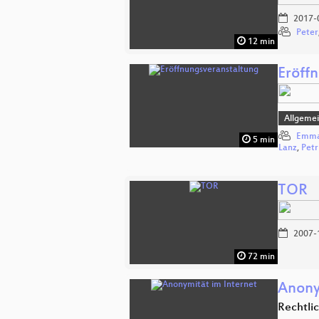
2017-
Peter
12 min
Eröff
Allgeme
Emma
5 min
Lanz
,
Petr
TOR
2007-
72 min
Anony
Rechtli