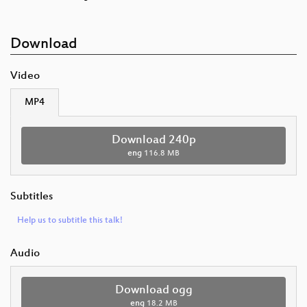
Download
Video
MP4
Download 240p
eng
116.8 MB
Subtitles
Help us to subtitle this talk!
Audio
Download ogg
eng
18.2 MB