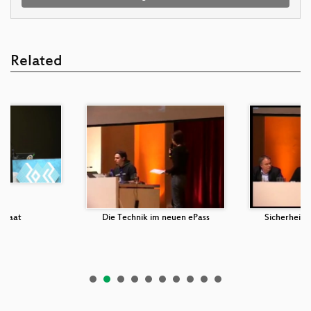
Related
 Staat
Die Technik im neuen ePass
Sicherheit 