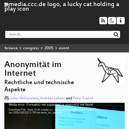
browse
congress
2005
event
Anonymität im
Internet
Rechtliche und technische
Aspekte
Julius Mittenzwei
,
Andreas Lehner
and
Peter Franck
Media error: Format(s) not supported or source(s) not found
Video
Download File: https://cdn.media.ccc.de/congress/2005/lectures/video/mp4-
Player
avc/320x240/22C3-785-de-anon_tor_jap.m4v