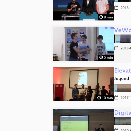
2018-
8 min
VeWo
2018-
5 min
Eleva
Jugend 
2017-
10 min
Digit