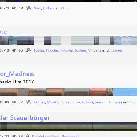
10-21
58
Max
,
Joshua
and
Finn
te
05-13
83
Tobias
,
Nicolas
,
Nikolai
,
Joshua
,
Vincent
and
Hannes
tor_Madness
hackt Ulm 2017
10-01
32
Joshua
,
Moritz
,
Peter
,
Leon
,
Fabian
,
Simon
,
Henning
and
Pau
aler Steuerbürger