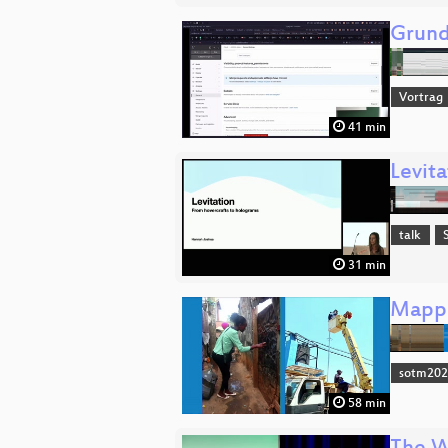
Grund
Vortrag
41 min
Levita
talk
31 min
Mappi
sotm20
58 min