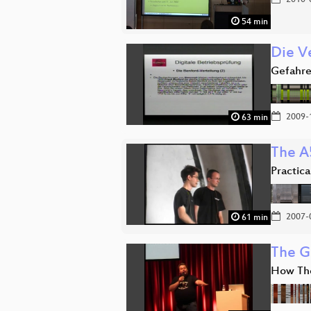
2010-
54 min
Die V
Gefahre
2009-
63 min
The A
Practic
2007-
61 min
The G
How The