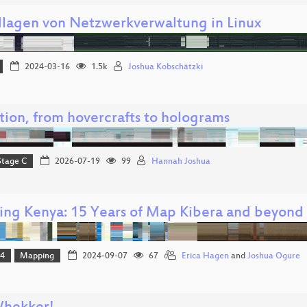
lagen von Netzwerkverwaltung in Linux
2024-03-16
1.5k
Joshua Kobschätzki
tion, from hovercrafts to holograms
Stage C
2026-07-19
99
Hannah Joshua
ng Kenya: 15 Years of Map Kibera and beyond
24
Mapping
2024-09-07
67
Erica Hagen
and
Joshua Ogure