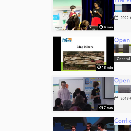
The W
2022-
4 min
Open 
General
18 min
Open 
2019-
7 min
Confi