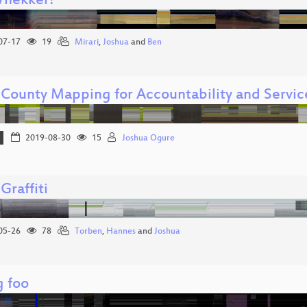
hekker!
07-17
19
Mirari
,
Joshua
and
Ben
County Mapping for Accountability and Servic
2019-08-30
15
Joshua Ogure
Graffiti
05-26
78
Torben
,
Hannes
and
Joshua
g foo