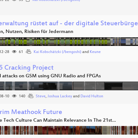
05-22
33
Kai Kobschätzki (/bengoshi)
erwaltung rüstet auf - der digitale Steuerbürge
n, Nutzen, Risiken für Jedermann
12-28
61
Kai Kobschätzki (/bengoshi)
and
Keune
5 Cracking Project
al attacks on GSM using GNU Radio and FPGAs
08-10
140
Steve
,
Joshua Lackey
and
David Hulton
rim Meathook Future
 Tech Culture Can Maintain Relevance In The 21st…