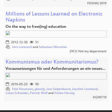
FOSS4G 2019
Millions of Lessons Learned on Electronic
Napkins
On the way to free(ing) education
2012-12-30
51
Jörn Loviscach
and
Sebastian Wernicke
29C3: Not my department
Kommunismus oder Kommunitarismus?
Voraussetzungen für und Anforderungen an ein neues…
2010-05-23
90
Felix Neumann
,
ghandy
,
Jens Seipenbusch
,
Joachim Losehand
,
Lukas Schneider
,
Patrick Wolf
and
Stefan Herwig
SIGINT10