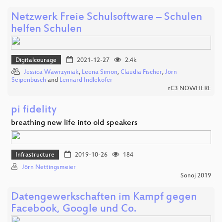
Netzwerk Freie Schulsoftware – Schulen
helfen Schulen
Digitalcourage
2021-12-27
2.4k
Jessica Wawrzyniak
,
Leena Simon
,
Claudia Fischer
,
Jörn
Seipenbusch
and
Lennard Indlekofer
rC3 NOWHERE
pi fidelity
breathing new life into old speakers
Infrastructure
2019-10-26
184
Jörn Nettingsmeier
Sonoj 2019
Datengewerkschaften im Kampf gegen
Facebook, Google und Co.