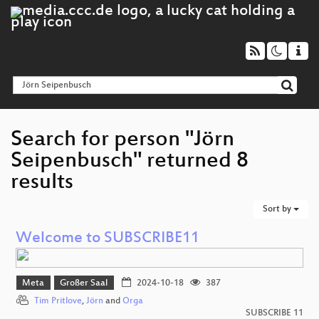
Search for person "Jörn
Seipenbusch" returned 8
results
Sort by
Welcome to SUBSCRIBE11
Meta
Großer Saal
2024-10-18
387
Tim Pritlove
,
Jörn
and
Orga
SUBSCRIBE 11