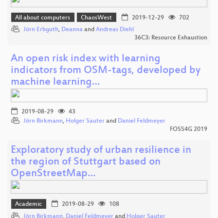
All about computers
ChaosWest
2019-12-29
702
Jörn Erbguth
,
Deanna
and
Andreas Diehl
36C3: Resource Exhaustion
An open risk index with learning
indicators from OSM-tags, developed by
machine learning…
2019-08-29
43
Jörn Birkmann
,
Holger Sauter
and
Daniel Feldmeyer
FOSS4G 2019
Exploratory study of urban resilience in
the region of Stuttgart based on
OpenStreetMap…
Academic
2019-08-29
108
Jörn Birkmann
,
Daniel Feldmeyer
and
Holger Sauter