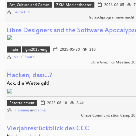
Art, Culture and Games
ZKM Medientheater
2026-06-05
7
Laura C. S.
Gulaschprogrammiernacht 
Libre Designers and the Software Apocalyps
main
lgm2025-eng
2025-05-30
260
Neil C Smith
Libre Graphics Meeting 20
Hacken, dass...?
Ack, die Wette gilt!
Entertainment
2023-08-18
8.4k
Henning
and
anna
Chaos Communication Camp 20
Vierjahresrückblick des CCC