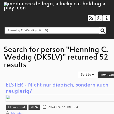
Search for person "Henning C.
Weddig (DK5LV)" returned 52
results
Sort by
next pag
ELSTER - Nicht nur diebisch, sondern auch
neugierig?
Kleiner Saal
2024
2024-09-22
384
Henning