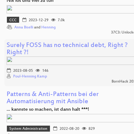
Nix los und viel zu tun
CCC
2023-12-29
7.0k
Anna Biselli
and
Henning
37C3: Unlock
Surely FOSS has no technical debt, Right ?
Right ?!
2023-08-05
146
Poul-Henning Kamp
BornHack 20
Patterns & Anti-Patterns bei der
Automatisierung mit Ansible
... kannste so machen, ist dann halt ***!
System Administration
2022-08-20
829