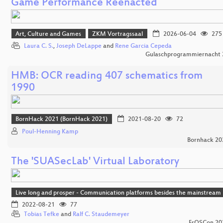
Game Performance Reenacted
Art, Culture and Games
ZKM Vortragssaal
2026-06-04
275
Laura C. S.
,
Joseph DeLappe
and
Rene Garcia Cepeda
Gulaschprogrammiernacht 
HMB: OCR reading 407 schematics from
1990
BornHack 2021 (BornHack 2021)
2021-08-20
72
Poul-Henning Kamp
Bornhack 20
The 'SUASecLab' Virtual Laboratory
Live long and prosper - Communication platforms besides the mainstream
2022-08-21
77
Tobias Tefke
and
Ralf C. Staudemeyer