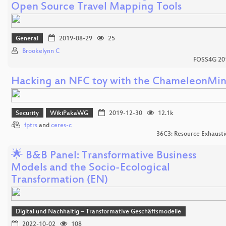
Open Source Travel Mapping Tools
General
2019-08-29
25
Brookelynn C
FOSS4G 20
Hacking an NFC toy with the ChameleonMin
Security
WikiPakaWG
2019-12-30
12.1k
fptrs
and
ceres-c
36C3: Resource Exhausti
🌟 B&B Panel: Transformative Business
Models and the Socio-Ecological
Transformation (EN)
Digital und Nachhaltig – Transformative Geschäftsmodelle
2022-10-02
108