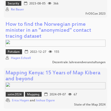
Security
2023-08-05
366
Rei Bauer
FrOSCon 2023
How to find the Norwegian prime
minister in an "anonymized" contact
tracing dataset
Potsdam
2022-12-27
155
Hagen Echzell
Dezentrale Jahresendveranstaltungen
Mapping Kenya: 15 Years of Map Kibera
and beyond
sotm2024
Mapping
2024-09-07
67
Erica Hagen
and
Joshua Ogure
State of the Map 2024