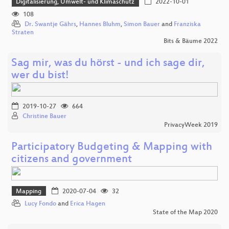
Digitalisierung, Umwelt- und Klimaschutz
2022-10-01
108
Dr. Swantje Gährs
,
Hannes Bluhm
,
Simon Bauer
and
Franziska
Straten
Bits & Bäume 2022
Sag mir, was du hörst - und ich sage dir,
wer du bist!
2019-10-27
664
Christine Bauer
PrivacyWeek 2019
Participatory Budgeting & Mapping with
citizens and government
Mapping
2020-07-04
32
Lucy Fondo
and
Erica Hagen
State of the Map 2020