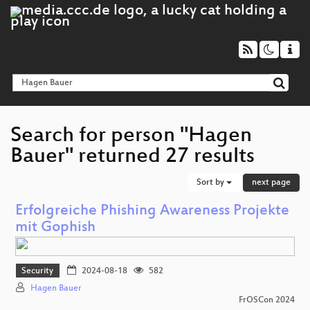
Search for person "Hagen
Bauer" returned 27 results
Sort by
next page
Erfolgreiche Phishing Awareness Projekte
mit Gophish
Security
2024-08-18
582
Hagen Bauer
FrOSCon 2024