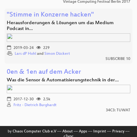
Vintage Computing Festival Berlin 2017
"Stimme in Konzerne hacken"
Herausforderungen & Lösungen um das Medium
Podcast in…
2019-03-24
229
Lars dP Hohl
and
Simon Dückert
SUBSCRIBE 10
0en & 1en auf dem Acker
Was die Sensor & Automatisierungstechnik in der…
2017-12-30
2.5k
Fritz - Dietrich Burghardt
34C3: TUWAT
by
Chaos Computer Club e.V
––
About
––
Apps
––
Imprint
––
Privacy
––
c3voc