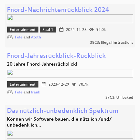
Fnord-Nachrichtenrückblick 2024
Entertainment
Saal 1
2024-12-28
95.0k
Fefe
and
Atoth
38C3: Illegal Instructions
Fnord-Jahresrückblick-Rückblick
20 Jahre Fnord-Jahresrückblick!
Entertainment
2023-12-29
70.7k
Fefe
and
frank
37C3: Unlocked
Das nützlich-unbedenklich Spektrum
Können wir Software bauen, die nützlich /und/
unbedenklich…