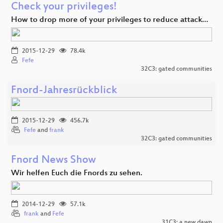
Check your privileges!
How to drop more of your privileges to reduce attack…
2015-12-29
78.4k
Fefe
32C3: gated communities
Fnord-Jahresrückblick
2015-12-29
456.7k
Fefe
and
frank
32C3: gated communities
Fnord News Show
Wir helfen Euch die Fnords zu sehen.
2014-12-29
57.1k
frank
and
Fefe
31C3: a new dawn