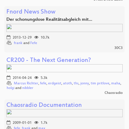
Fnord News Show
Der schonungslose Realitätsabgleich mit…
2013-12-29
10.7k
frank
and
Fefe
30C3
CR200 - The Next Generation?
2014-04-24
5.3k
Marcus Richter
,
fefe
,
erdgeist
,
atoth
,
ths
,
jonny
,
tim pritlove
,
maha
,
holgi
and
nibbler
Chaosradio
Chaosradio Documentation
2009-01-01
1.7k
fefe
,
frank
and
max