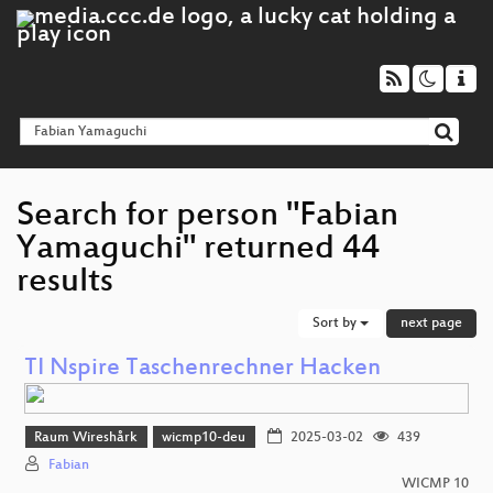
Search for person "Fabian
Yamaguchi" returned 44
results
Sort by
next page
TI Nspire Taschenrechner Hacken
Raum Wireshårk
wicmp10-deu
2025-03-02
439
Fabian
WICMP 10