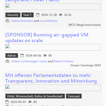
Lamps and Power Plants
Security
Saal 1
2024-12-28
33.7k
Fabian Bräunlein
and
Luca Melette
38C3: Illegal Instructions
[SPONSOR] Running air-gapped VM
updates on scale
Admin
2024-04-06
80
Fabian Lichtenegger-Lukas
and
Roland Urbano
Grazer Linuxtage 2024
Mit offenen Parlamentsdaten zu mehr
Transparenz, Innovation und Mitwirkung
Ethik, Wissenschaft, Kultur & Gesellschaft
Tanzsaal
2025-03-01
84