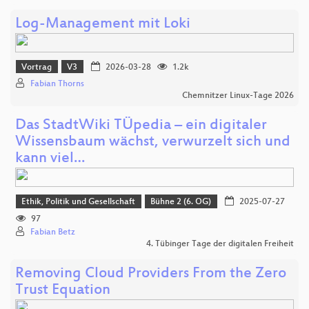
Log-Management mit Loki
Vortrag
V3
2026-03-28
1.2k
Fabian Thorns
Chemnitzer Linux-Tage 2026
Das StadtWiki TÜpedia – ein digitaler
Wissensbaum wächst, verwurzelt sich und
kann viel…
Ethik, Politik und Gesellschaft
Bühne 2 (6. OG)
2025-07-27
97
Fabian Betz
4. Tübinger Tage der digitalen Freiheit
Removing Cloud Providers From the Zero
Trust Equation