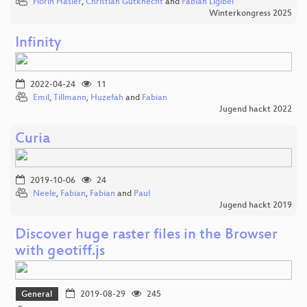
Florin Hasler
,
Christian Gutknecht
and
Fabian Ligibel
Winterkongress 2025
Infinity
2022-04-24
11
Emil
,
Tillmann
,
Huzefah
and
Fabian
Jugend hackt 2022
Curia
2019-10-06
24
Neele
,
Fabian
,
Fabian
and
Paul
Jugend hackt 2019
Discover huge raster files in the Browser
with geotiff.js
General
2019-08-29
245