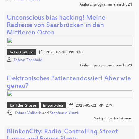
Gulaschprogrammiernacht 21
Unconscious bias hacking! Meine
Radreise von Saarbrücken in den
Mittleren Osten
Art & Culture
2023-06-10
138
Fabian Theobald
Gulaschprogrammiernacht 21
Elektronisches Patientendossier! Aber wie
genau?
Karl der Grosse
import-deu
2025-05-22
279
Fabian Vollrath
and
Stephanie Künzli
Netzpolitischer Abend
BlinkenCity: Radio-Controlling Street