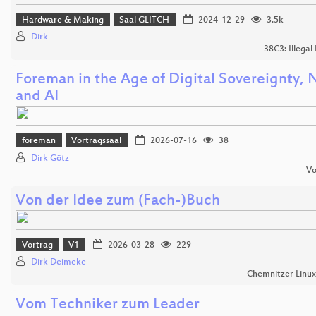
Hardware & Making
Saal GLITCH
2024-12-29
3.5k
Dirk
38C3: Illegal
Foreman in the Age of Digital Sovereignty, 
and AI
foreman
Vortragssaal
2026-07-16
38
Dirk Götz
Vo
Von der Idee zum (Fach-)Buch
Vortrag
V1
2026-03-28
229
Dirk Deimeke
Chemnitzer Linu
Vom Techniker zum Leader