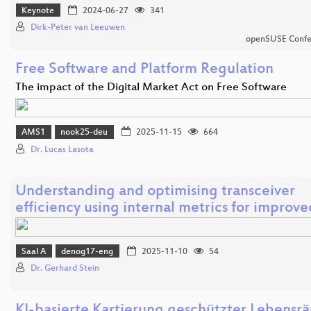
Keynote
2024-06-27
341
Dirk-Peter van Leeuwen
openSUSE Confe
Free Software and Platform Regulation
The impact of the Digital Market Act on Free Software
AMS1
nook25-deu
2025-11-15
664
Dr. Lucas Lasota
Understanding and optimising transceiver
efficiency using internal metrics for improv
Saal A
denog17-eng
2025-11-10
54
Dr. Gerhard Stein
KI-basierte Kartierung geschützter Lebensr