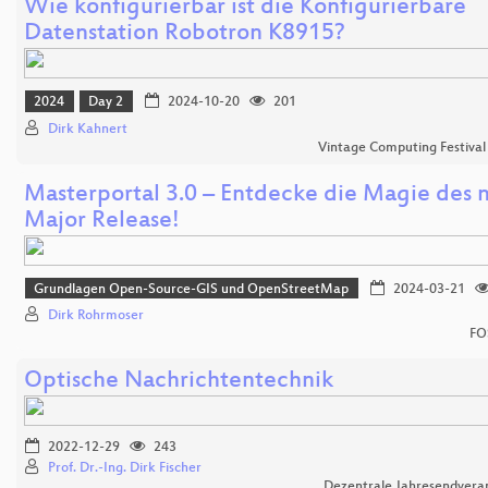
Wie konfigurierbar ist die Konfigurierbare
Datenstation Robotron K8915?
2024
Day 2
2024-10-20
201
Dirk Kahnert
Vintage Computing Festival
Masterportal 3.0 – Entdecke die Magie des 
Major Release!
Grundlagen Open-Source-GIS und OpenStreetMap
2024-03-21
Dirk Rohrmoser
FO
Optische Nachrichtentechnik
2022-12-29
243
Prof. Dr.-Ing. Dirk Fischer
Dezentrale Jahresendvera