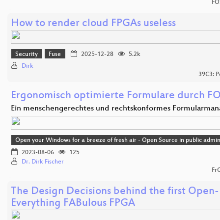
FO
How to render cloud FPGAs useless
Security
Fuse
2025-12-28
5.2k
Dirk
39C3: P
Ergonomisch optimierte Formulare durch F
Ein menschengerechtes und rechtskonformes Formularma
Open your Windows for a breeze of fresh air - Open Source in public admin
2023-08-06
125
Dr. Dirk Fischer
Fr
The Design Decisions behind the first Open-
Everything FABulous FPGA