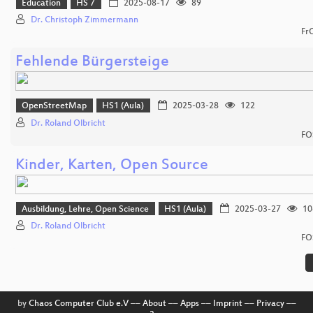
Education
HS 7
2025-08-17
89
Dr. Christoph Zimmermann
Fr
Fehlende Bürgersteige
OpenStreetMap
HS1 (Aula)
2025-03-28
122
Dr. Roland Olbricht
FO
Kinder, Karten, Open Source
Ausbildung, Lehre, Open Science
HS1 (Aula)
2025-03-27
10
Dr. Roland Olbricht
FO
by
Chaos Computer Club e.V
––
About
––
Apps
––
Imprint
––
Privacy
––