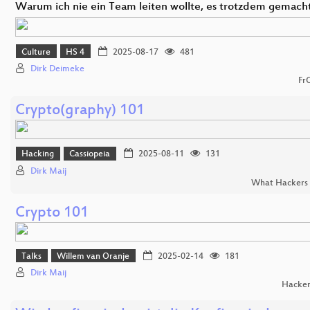
Warum ich nie ein Team leiten wollte, es trotzdem gemach
Culture
HS 4
2025-08-17
481
Dirk Deimeke
Fr
Crypto(graphy) 101
Hacking
Cassiopeia
2025-08-11
131
Dirk Maij
What Hackers 
Crypto 101
Talks
Willem van Oranje
2025-02-14
181
Dirk Maij
Hacker