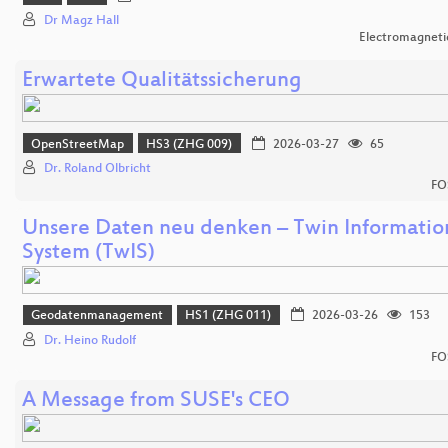
Dr Magz Hall
Electromagnetic
Erwartete Qualitätssicherung
OpenStreetMap
HS3 (ZHG 009)
2026-03-27
65
Dr. Roland Olbricht
FO
Unsere Daten neu denken – Twin Informatio
System (TwIS)
Geodatenmanagement
HS1 (ZHG 011)
2026-03-26
153
Dr. Heino Rudolf
FO
A Message from SUSE's CEO