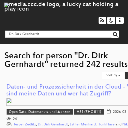
Search for person "Dr. Dirk
Gernhardt" returned 242 results
Sort by
Daten- und Prozesssicherheit in der Cloud 
sind meine Daten und wer hat Zugriff?
Open Data, Datenschutz und Lizenzen
HS1 (ZHG 011)
2026-03-
241
Jesper Zedlitz
,
Dr. Dirk Gernhardt
,
Esther Menhard
,
HonkHase
and
Nik