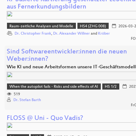
aus Fernerkundungsbildern
Raum-zeitliche Analysen und Modelle
HS4 (ZHG 008)
2026-03-
Dr. Christopher Frank
,
Dr. Alexander Willner
and
Kröber
FO
Sind Softwareentwickler:innen die neuen
Weber:innen?
Wie KI und neue Arbeitsformen unsere IT-Geschäftsmodel
When the autopilot fails - Risks and side effects of AI
HS 1/2
202
519
Dr. Stefan Barth
Fr
FLOSS @ Uni - Quo Vadis?