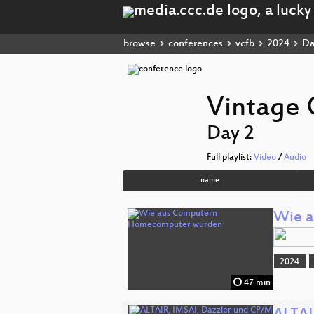
browse
conferences
vcfb
2024
Da
Vintage 
Day 2
Full playlist:
Video
/
Audio
name
Wie a
2024
47 min