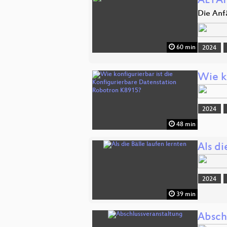
ALTAI
Die Anf
60 min
2024
Wie k
2024
48 min
Als di
2024
39 min
Absch