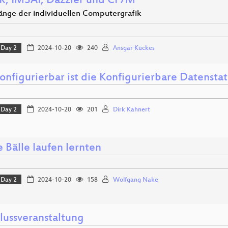
R, IMSAI, Dazzler und CP/M
änge der individuellen Computergrafik
Day 2
2024-10-20
240
Ansgar Kückes
onfigurierbar ist die Konfigurierbare Datenst
Day 2
2024-10-20
201
Dirk Kahnert
e Bälle laufen lernten
Day 2
2024-10-20
158
Wolfgang Nake
lussveranstaltung