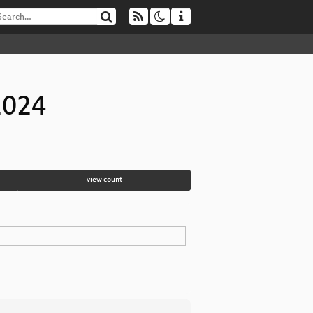
2024
view count