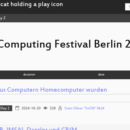
y 2
Computing Festival Berlin 
duration
date
us Computern Homecomputer wurden
Day 2
2024-10-20
328
Sven Oliver "SvOlli" Moll