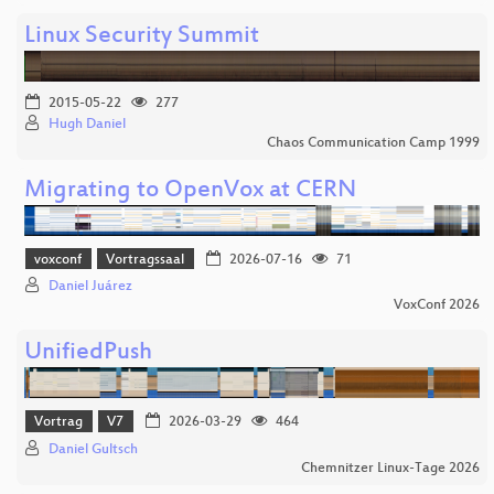
Linux Security Summit
2015-05-22
277
Hugh Daniel
Chaos Communication Camp 1999
Migrating to OpenVox at CERN
voxconf
Vortragssaal
2026-07-16
71
Daniel Juárez
VoxConf 2026
UnifiedPush
Vortrag
V7
2026-03-29
464
Daniel Gultsch
Chemnitzer Linux-Tage 2026