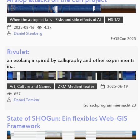
AI slop attacks on the curl project
When the autopilot fails - Risks and side effects of AI
HS 1/2
2025-08-16
4.3k
Daniel Stenberg
FrOSCon 2025
Rivulet:
an esolang inspired by calligraphy and other experiments
in…
Art, Culture and Games
ZKM Medientheater
2025-06-19
857
Daniel Temkin
Gulaschprogrammiernacht 23
State of SHOGun: Ein flexibles Web-GIS
Framework