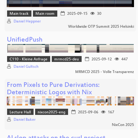
Main track
Main room
2025-09-15
30
Daniel Heppner
Worldwide OTP Summit 2025 Helsinki
UnifiedPush
C110 - Kleine Anfrage
mrmcd25-deu
2025-09-12
447
Daniel Gultsch
MRMCD 2025 - Volle Transparenz
From Pixels to Pure Derivations:
Deterministic Logos with Nix
Lecture Hall
nixcon2025-eng
2025-09-06
167
Daniel Baker
NixCon 2025