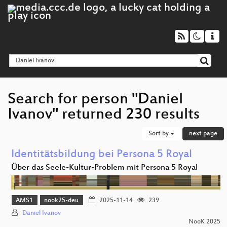
Search for person "Daniel
Ivanov" returned 230 results
Sort by
next page
Identitätsbildung bei Persona 5 Royal
Über das Seele-Kultur-Problem mit Persona 5 Royal
AMS1
nook25-deu
2025-11-14
239
Daniel Ivanov
NooK 2025