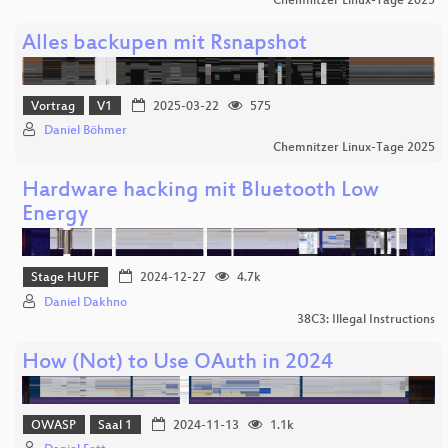
Chemnitzer Linux-Tage 2025
Alles backupen mit Rsnapshot
Vortrag
V1
2025-03-22
575
Daniel Böhmer
Chemnitzer Linux-Tage 2025
Hardware hacking mit Bluetooth Low
Energy
Stage HUFF
2024-12-27
4.7k
Daniel Dakhno
38C3: Illegal Instructions
How (Not) to Use OAuth in 2024
OWASP
Saal 1
2024-11-13
1.1k