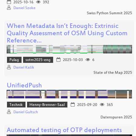
2025-10-16
392
Daniel Szoke
Swiss Python Summit 2025
When Metadata Isn’t Enough: Extrinsic
Quality Assessment of OSM Using Custom
Reference…
Pulag
sotm2025-eng
2025-10-03
6
Daniel Kašík
State of the Map 2025
UnifiedPush
Technik
Henny-Brenner-Saal
2025-09-20
365
Daniel Gultsch
Datenspuren 2025
Automated testing of OTP deployments