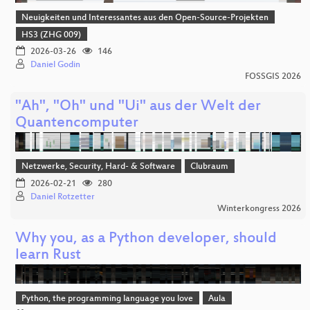
Neuigkeiten und Interessantes aus den Open-Source-Projekten
HS3 (ZHG 009)
2026-03-26
146
Daniel Godin
FOSSGIS 2026
"Ah", "Oh" und "Ui" aus der Welt der
Quantencomputer
Netzwerke, Security, Hard- & Software
Clubraum
2026-02-21
280
Daniel Rotzetter
Winterkongress 2026
Why you, as a Python developer, should
learn Rust
Python, the programming language you love
Aula