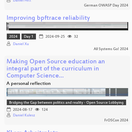
Daniel Fett
German OWASP Day 2024
Improving bpftrace reliability
2024
Day 1
2024-09-25
32
Daniel Xu
All Systems Go! 2024
Making Open Source education an
integral part of the curriculum in
Computer Science…
A personal reflection
Bridging the Gap between politics and reality - Open Source Lobbying
2024-08-17
124
Daniel Kulesz
FrOSCon 2024