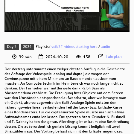
deu 576p (mp4)
deu 576p (webm)
Day 2
2024
Playlists:
'vcfb24' videos starting here
/
audio
Fahrplan
39 min
2024-10-20
158
Der Vortrag unternimmt einen zielgerichteten Ausflug in die Geschichte
der Anfänge der Videospiele, analog und digital, die wegen der
Gewinnspanne mit einem Minimum an Bauelementen auskommen
mussten. An Computertechnik im Heimbereich war noch lange nicht zu
denken. Der Fernseher war mittlerweile dank Ralph Baer als
Massenmedium etabliert. Die Erzeugung fixer Objekte auf dem Screen
war den Umständen entsprechend aufwandsarm, aber wie bewegte man
ein Objekt, also vorzugsweise den Ball? Analoge Spiele nutzten den
näherungsweise linear verlaufenden Teil der Lade- bzw. Entlade-Kurve
eines Kondensators. Für die digitalisierten Spiele musste man sich etwas
Aufwandsarmes einfallen lassen. Die späteren Atari-Gründer N. Bushnell
und T. Dabney haben das getan. Allerdings gibt es kaum eine Beschreibung
dessen. Die außerordentlich geniale Lösung kommt lediglich mit zwei
Binärzählern aus. Der Vortrag befasst sich mit den Erläuterungen dazu.