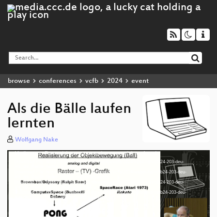
browse
conferences
vcfb
2024
event
Als die Bälle laufen
lernten
Wolfgang Nake
Media error: Format(s) not supported or source(s) not found
Video
Download File: https://cdn.media.ccc.de/events/vcfb/2024/h264-hd/vcfb24-203-deu-
Player
Als_die_Baelle_laufen_lernten_hd.mp4
Download File: https://cdn.media.ccc.de/events/vcfb/2024/webm-hd/vcfb24-203-deu-
Als_die_Baelle_laufen_lernten_webm-hd.webm
Download File: https://cdn.media.ccc.de/events/vcfb/2024/h264-sd/vcfb24-203-deu-
Als_die_Baelle_laufen_lernten_sd.mp4
Download File: https://cdn.media.ccc.de/events/vcfb/2024/webm-sd/vcfb24-203-deu-
deu 1080p (mp4)
Als_die_Baelle_laufen_lernten_webm-sd.webm
deu 1080p (webm)