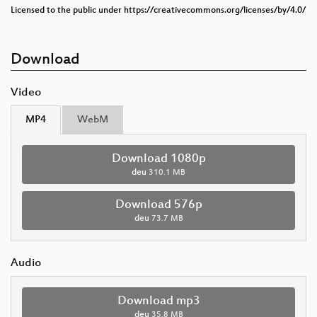
Licensed to the public under https://creativecommons.org/licenses/by/4.0/
Download
Video
MP4
WebM
Download 1080p
deu
310.1 MB
Download 576p
deu
73.7 MB
Audio
Download mp3
deu
35.8 MB