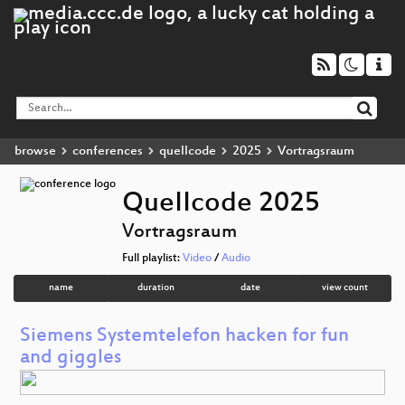
browse
conferences
quellcode
2025
Vortragsraum
QueIIcode 2025
Vortragsraum
Full playlist:
Video
/
Audio
name
duration
date
view count
Siemens Systemtelefon hacken for fun
and giggles