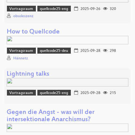
Vortragsraum
quellcode25-eng
2025-09-26
320
obsoleszenz
How to Quellcode
Vortragsraum
quellcode25-deu
2025-09-28
298
Hännetz
Lightning talks
Vortragsraum
quellcode25-eng
2025-09-28
215
Gegen die Angst - was will der
intersektionale Anarchismus?