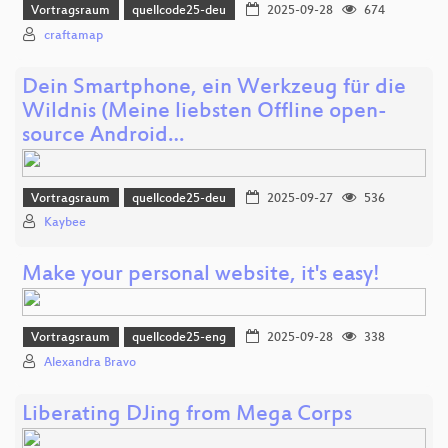
Vortragsraum
quellcode25-deu
2025-09-28
674
craftamap
Dein Smartphone, ein Werkzeug für die
Wildnis (Meine liebsten Offline open-
source Android…
Vortragsraum
quellcode25-deu
2025-09-27
536
Kaybee
Make your personal website, it's easy!
Vortragsraum
quellcode25-eng
2025-09-28
338
Alexandra Bravo
Liberating DJing from Mega Corps