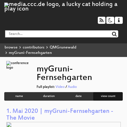
browse
contributors
QMGrunewald
myGruni-Fernsehgarten
myGruni-
Fernsehgarten
Full playlist:
Video
/
Audio
name
duration
date
view count
1. Mai 2020 | myGruni-Fernsehgarten -
The Movie