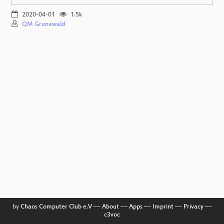
2020-04-01
1.5k
QM Grunewald
by
Chaos Computer Club e.V
––
About
––
Apps
––
Imprint
––
Privacy
––
c3voc