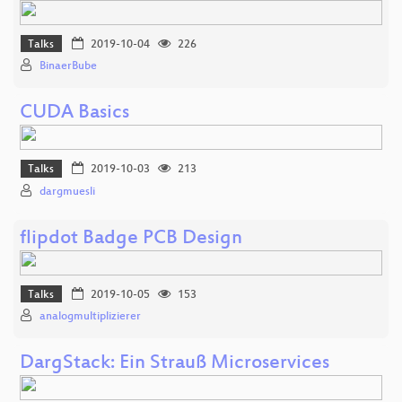
Talks
2019-10-04
226
BinaerBube
CUDA Basics
Talks
2019-10-03
213
dargmuesli
flipdot Badge PCB Design
Talks
2019-10-05
153
analogmultiplizierer
DargStack: Ein Strauß Microservices