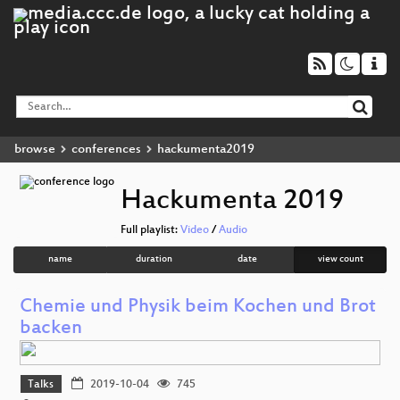
browse
conferences
hackumenta2019
Hackumenta 2019
Full playlist:
Video
/
Audio
name
duration
date
view count
Chemie und Physik beim Kochen und Brot
backen
Talks
2019-10-04
745