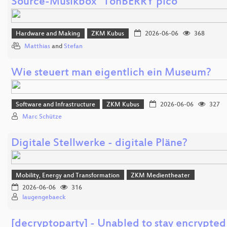
Source-Musikbox “TonBERRY pico”
Hardware and Making
ZKM Kubus
2026-06-06
368
Matthias
and
Stefan
Wie steuert man eigentlich ein Museum?
Software and Infrastructure
ZKM Kubus
2026-06-06
327
Marc Schütze
Digitale Stellwerke - digitale Pläne?
Mobility, Energy and Transformation
ZKM Medientheater
2026-06-06
316
laugengebaeck
[decryptoparty] - Unabled to stay encrypted