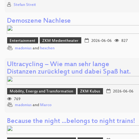
Stefan Streit
Demoszene Nachlese
Entertainment
ZKM Medientheater
2026-06-06
827
madonius
and
hexchen
Ultracycling – Wie man sehr lange
Distanzen zurücklegt und dabei Spaß hat.
Mobility, Energy and Transformation
ZKM Kubus
2026-06-06
769
madonius
and
Marco
Because the night ...belongs to night trains!