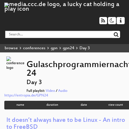
browse
conferences
gpn
gpn24
Day 3
Gulaschprogrammiernach
24
Day 3
Full playlist:
Video
/
Audio
https://entropia.de/GPN24
name
duration
date
view count
It doesn’t always have to be Linux - An intro
to FreeBSD