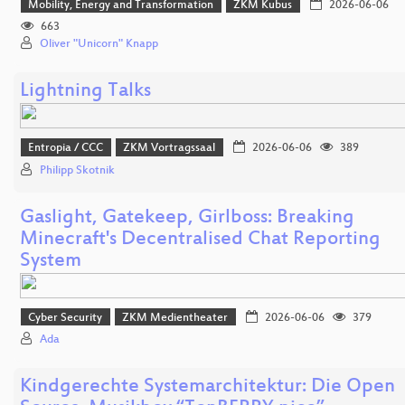
Mobility, Energy and Transformation
ZKM Kubus
2026-06-06
663
Oliver "Unicorn" Knapp
Lightning Talks
Entropia / CCC
ZKM Vortragssaal
2026-06-06
389
Philipp Skotnik
Gaslight, Gatekeep, Girlboss: Breaking
Minecraft's Decentralised Chat Reporting
System
Cyber Security
ZKM Medientheater
2026-06-06
379
Ada
Kindgerechte Systemarchitektur: Die Open