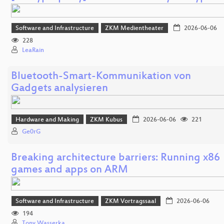
Software and Infrastructure
ZKM Medientheater
2026-06-06
228
LeaRain
Bluetooth-Smart-Kommunikation von
Gadgets analysieren
Hardware and Making
ZKM Kubus
2026-06-06
221
Ge0rG
Breaking architecture barriers: Running x86
games and apps on ARM
Software and Infrastructure
ZKM Vortragssaal
2026-06-06
194
Tony Wasserka