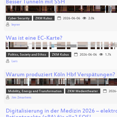
Besser Tunneln mit SSH
Cyber Security
ZKM Kubus
2026-06-06
2.0k
leyrer
Was ist eine EC-Karte?
Politics, Society and Ethics
ZKM Kubus
2026-06-06
1.7k
Lars
Warum produziert Köln Hbf Verspätungen?
Mobility, Energy and Transformation
ZKM Medientheater
2026-
Jim 2martens
Digitalisierung in der Medizin 2026 – elektr