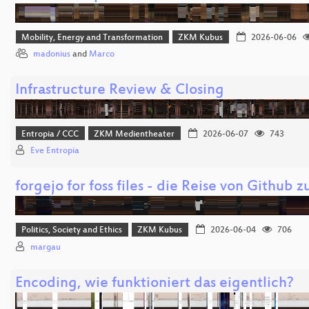
Mobility, Energy and Transformation
ZKM Kubus
2026-06-06
madonius
and
Marco
Infrastructure Review & Closing
Entropia / CCC
ZKM Medientheater
2026-06-07
743
Eve Entropia
forgejo for foss files - die Reise von Github 
Politics, Society and Ethics
ZKM Kubus
2026-06-04
706
margau
Encoding, wie funktioniert das eigentlich?