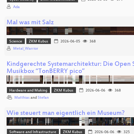
Ada
Mal was mit Salz
Science
ZKM Kubus
2026-06-05
368
Metal_Warrior
Kindgerechte Systemarchitektur: Die Open 
Musikbox “TonBERRY pico”
Hardware and Making
ZKM Kubus
2026-06-06
368
Matthias
and
Stefan
Wie steuert man eigentlich ein Museum?
Software and Infrastructure
ZKM Kubus
2026-06-06
325