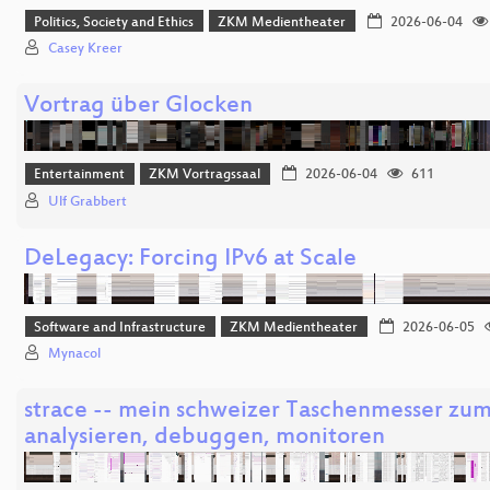
Politics, Society and Ethics
ZKM Medientheater
2026-06-04
Casey Kreer
Vortrag über Glocken
Entertainment
ZKM Vortragssaal
2026-06-04
611
Ulf Grabbert
DeLegacy: Forcing IPv6 at Scale
Software and Infrastructure
ZKM Medientheater
2026-06-05
Mynacol
strace -- mein schweizer Taschenmesser zu
analysieren, debuggen, monitoren