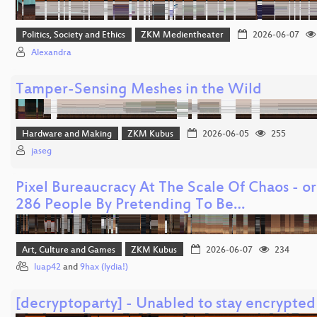
Politics, Society and Ethics
ZKM Medientheater
2026-06-07
Alexandra
Tamper-Sensing Meshes in the Wild
Hardware and Making
ZKM Kubus
2026-06-05
255
jaseg
Pixel Bureaucracy At The Scale Of Chaos - or
286 People By Pretending To Be…
Art, Culture and Games
ZKM Kubus
2026-06-07
234
luap42
and
9hax (lydia!)
[decryptoparty] - Unabled to stay encrypted