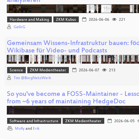
analysieren
Hardware and Making
ZKM Kubus
2026-06-06
221
Ge0rG
Gemeinsam Wissens-Infrastruktur bauen: föd
Wikibase für Video- und Podcasts
Science
ZKM Medientheater
2026-06-07
213
Tim @BorgNetzWerk
So you've become a FOSS-Maintainer - Less
from ~6 years of maintaining HedgeDoc
Software and Infrastructure
ZKM Medientheater
2026-06-05
Molly
and
Erik