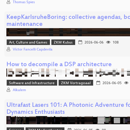
Thomas Spies
KeepKarlsruheBoring: collective agendas, 
maintenance
Art, Culture and Games
ZKM Kubus
2026-06-06
108
Víctor Fancelli Capdevila
How to decompile a DSP architecture
Software and Infrastructure
ZKM Vortragssaal
2026-06-05
Alkalem
Ultrafast Lasers 101: A Photonic Adventure f
Dynamics Enthusiasts