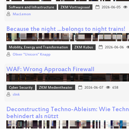
Software and Infrastructure
ZKM Vortragssaal
2026-06-05
MacLemon
Because the night ...belongs to night trains!
Mobility, Energy and Transformation
ZKM Kubus
2026-06-06
Oliver "Unicorn" Knapp
WAF: Wrong Approach Firewall
Cyber Security
ZKM Medientheater
2026-06-07
658
slink
Deconstructing Techno-Ableism: Wie Techn
behindert als nützt