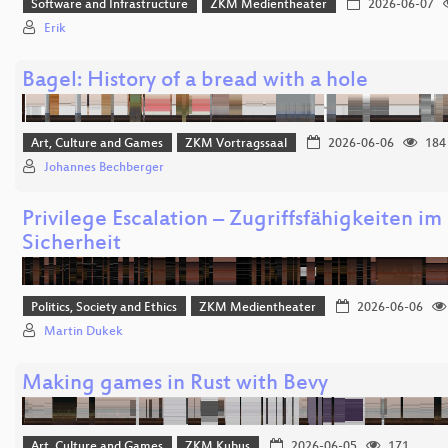
Software and Infrastructure
ZKM Medientheater
2026-06-07
Erik
Bagel: History of a bread with a hole
Art, Culture and Games
ZKM Vortragssaal
2026-06-06
184
Johannes Bechberger
Privilege Escalation – Zugriffsfähigkeiten 
Sicherheit
Politics, Society and Ethics
ZKM Medientheater
2026-06-06
Martin Dukek
Making games in Rust with Bevy
Art, Culture and Games
ZKM Kubus
2026-06-05
171