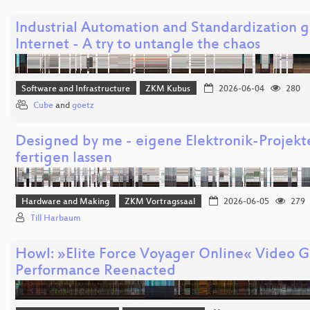
Industrial Automation and Standardization 
Internet - A try to untangle the chaos
Software and Infrastructure
ZKM Kubus
2026-06-04
280
Cube
and
goetz
Designed by me - eigene Elektronik-Projekte
fertigen lassen
Hardware and Making
ZKM Vortragssaal
2026-06-05
279
Till Harbaum
Howl: »Elite Force Voyager Online« Video 
Performance Reenacted