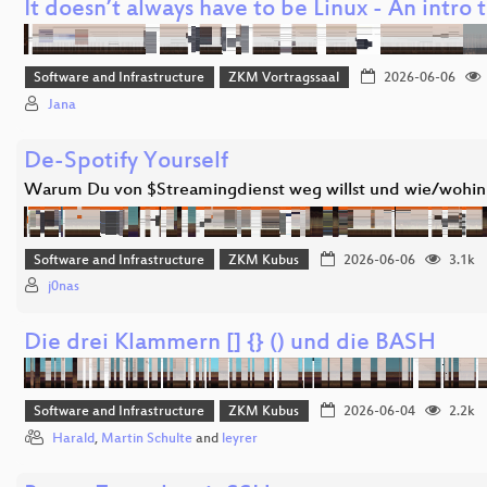
It doesn’t always have to be Linux - An intro
Software and Infrastructure
ZKM Vortragssaal
2026-06-06
Jana
De-Spotify Yourself
Warum Du von $Streamingdienst weg willst und wie/wohin
Software and Infrastructure
ZKM Kubus
2026-06-06
3.1k
j0nas
Die drei Klammern [] {} () und die BASH
Software and Infrastructure
ZKM Kubus
2026-06-04
2.2k
Harald
,
Martin Schulte
and
leyrer