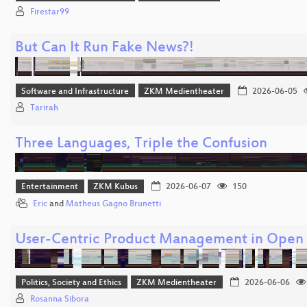
Firestar99
But Can It Run Fake News?!
Software and Infrastructure
ZKM Medientheater
2026-06-05
Tarirah
Three Languages, Triple the Confusion
Entertainment
ZKM Kubus
2026-06-07
150
Eric
and
Matheus Gagno Brunetti
User-Centric Product Management in Open
Politics, Society and Ethics
ZKM Medientheater
2026-06-06
Rosanna Sibora