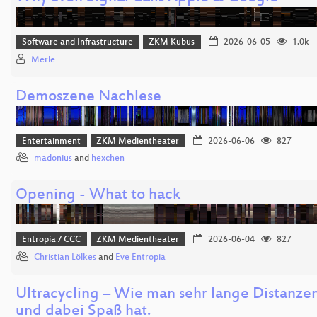
Software and Infrastructure
ZKM Kubus
2026-06-05
1.0k
Merle
Demoszene Nachlese
Entertainment
ZKM Medientheater
2026-06-06
827
madonius
and
hexchen
Opening - What to hack
Entropia / CCC
ZKM Medientheater
2026-06-04
827
Christian Lölkes
and
Eve Entropia
Ultracycling – Wie man sehr lange Distanze
und dabei Spaß hat.