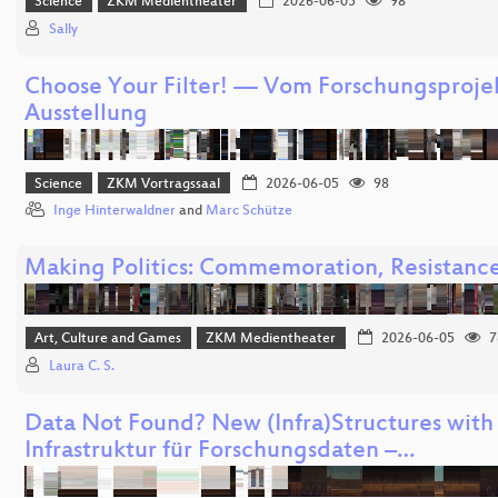
Science
ZKM Medientheater
2026-06-05
98
Sally
Choose Your Filter! — Vom Forschungsprojek
Ausstellung
Science
ZKM Vortragssaal
2026-06-05
98
Inge Hinterwaldner
and
Marc Schütze
Making Politics: Commemoration, Resistance
Art, Culture and Games
ZKM Medientheater
2026-06-05
7
Laura C. S.
Data Not Found? New (Infra)Structures with
Infrastruktur für Forschungsdaten –…