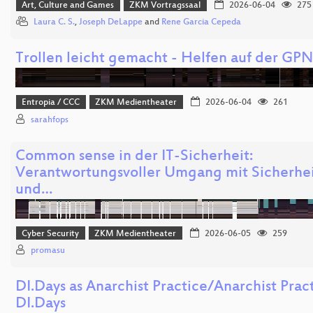
Art, Culture and Games
ZKM Vortragssaal
2026-06-04
275
Laura C. S.
,
Joseph DeLappe
and
Rene Garcia Cepeda
Trollen leicht gemacht - Helfen auf der GP
Entropia / CCC
ZKM Medientheater
2026-06-04
261
sarahfops
Common sense in der IT-Sicherheit:
Verantwortungsvoller Umgang mit Sicherhei
und…
Cyber Security
ZKM Medientheater
2026-06-05
259
promasu
DI.Days as Anarchist Practice/Anarchist Pract
DI.Days