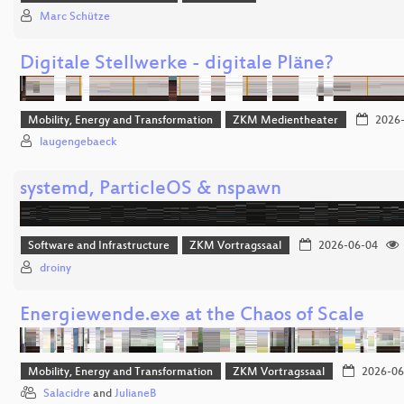
Marc Schütze
Digitale Stellwerke - digitale Pläne?
Mobility, Energy and Transformation
ZKM Medientheater
2026-
laugengebaeck
systemd, ParticleOS & nspawn
Software and Infrastructure
ZKM Vortragssaal
2026-06-04
droiny
Energiewende.exe at the Chaos of Scale
Mobility, Energy and Transformation
ZKM Vortragssaal
2026-06
Salacidre
and
JulianeB