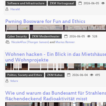
Software and Infrastructure
ZKM Vortragssaal
2026-06-05
Harald
Pwning Bossware for Fun and Ethics
Cyber Security
ZKM Medientheater
2026-06-05
528
Nicole4Fox (Thorger Jansen)
and
Marius Renner
Wohnen hacken - Ein Blick in das Mietshäus
und Wohnprojekte
Politics, Society and Ethics
ZKM Kubus
2026-06-04
495
felurx
Wie und warum das Bundesamt für Strahlen
flächendeckend Radioaktivität misst