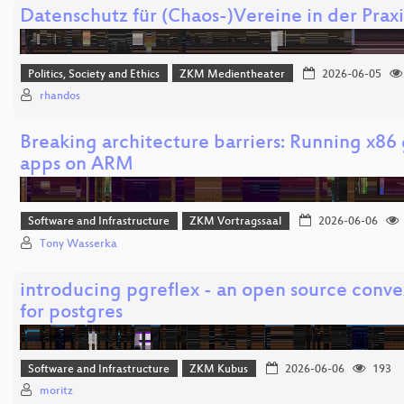
Datenschutz für (Chaos-)Vereine in der Praxi
Politics, Society and Ethics
ZKM Medientheater
2026-06-05
rhandos
Breaking architecture barriers: Running x8
apps on ARM
Software and Infrastructure
ZKM Vortragssaal
2026-06-06
Tony Wasserka
introducing pgreflex - an open source conve
for postgres
Software and Infrastructure
ZKM Kubus
2026-06-06
193
moritz