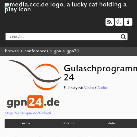
browse
conferences
gpn
gpn24
Gulaschprogramm
24
Full playlist:
Video
/
Audio
https://entropia.de/GPN24
name
duration
date