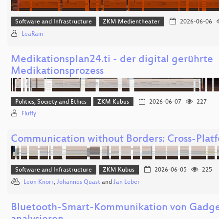
Software and Infrastructure
ZKM Medientheater
2026-06-06
LeaRain
Medikationsplan24.ti - der digital gerührte
Medikationsprozess
Politics, Society and Ethics
ZKM Kubus
2026-06-07
227
Fluffy
Communication without Borders: Cross-Plat
Software and Infrastructure
ZKM Kubus
2026-06-05
225
Leon Knorr
,
Johannes Quast
and
Jan Leber
Bluetooth-Smart-Kommunikation von Gadge