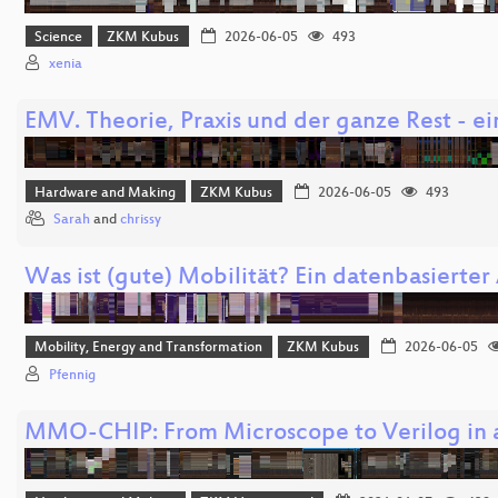
Science
ZKM Kubus
2026-06-05
493
xenia
EMV. Theorie, Praxis und der ganze Rest - ei
Hardware and Making
ZKM Kubus
2026-06-05
493
Sarah
and
chrissy
Was ist (gute) Mobilität? Ein datenbasierter 
Mobility, Energy and Transformation
ZKM Kubus
2026-06-05
Pfennig
MMO-CHIP: From Microscope to Verilog in 